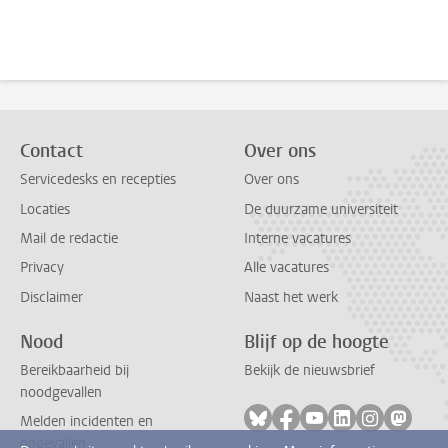
Contact
Over ons
Servicedesks en recepties
Over ons
Locaties
De duurzame universiteit
Mail de redactie
Interne vacatures
Privacy
Alle vacatures
Disclaimer
Naast het werk
Nood
Blijf op de hoogte
Bereikbaarheid bij
Bekijk de nieuwsbrief
noodgevallen
Volg ons op bluesky
Volg ons op facebook
Volg ons op youtub
Volg ons op li
Volg ons o
Volg 
Melden incidenten en
ongevallen