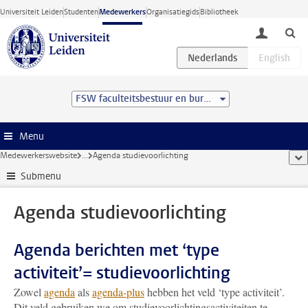
Ga direct naar de inhoud
Universiteit Leiden
Studenten
Medewerkers
Organisatiegids
Bibliotheek
toggle lo
FSW faculteitsbestuur en bureau
Menu
Medewerkerswebsite
...
Agenda studievoorlichting
too
Submenu
Agenda studievoorlichting
Agenda berichten met ‘type
activiteit’= studievoorlichting
Zowel
agenda
als
agenda-plus
hebben het veld ‘type activiteit’.
Dit veld gebruiken we om studievoorlichtingsactiviteiten te