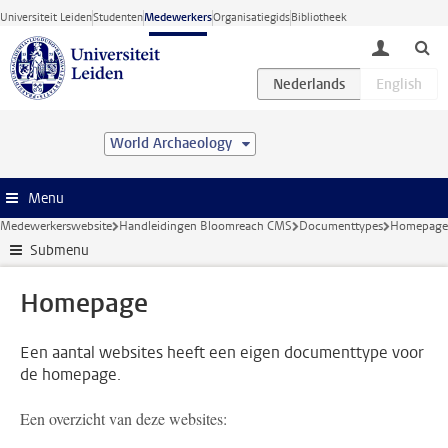
Ga direct naar de inhoud
Universiteit Leiden
Studenten
Medewerkers
Organisatiegids
Bibliotheek
toggle lo
World Archaeology
Menu
Medewerkerswebsite
Handleidingen Bloomreach CMS
Documenttypes
Homepage
Submenu
Homepage
Een aantal websites heeft een eigen documenttype voor
de homepage.
Een overzicht van deze websites: