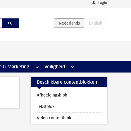
Login
agina’s
e & Marketing
meer Communicatie & Marketing pagina’s
Veiligheid
meer Veiligheid pagina’s
Beschikbare contentblokken
Afbeeldingsblok
Tekstblok
Video contentblok