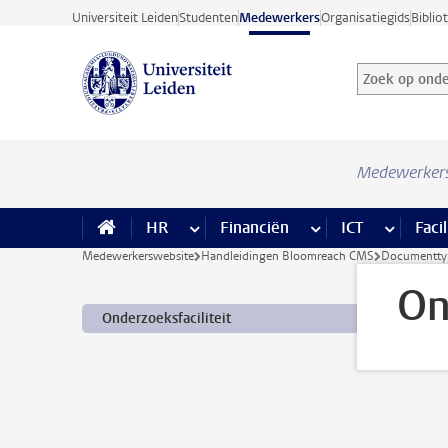
Ga direct naar de inhoud
Universiteit Leiden
Studenten
Medewerkers
Organisatiegids
Biblio
Zoek op onder
Zoekterm
Medewerker
HR
meer HR pagina’s
Financiën
meer Financiën pagi
ICT
meer ICT
Facil
Medewerkerswebsite
Handleidingen Bloomreach CMS
Documentty
On
Onderzoeksfaciliteit