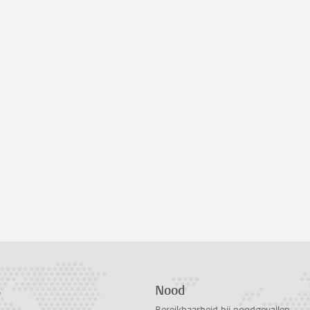
s
Nood