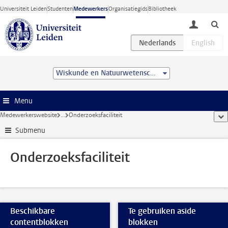
Ga direct naar de inhoud
Universiteit Leiden
Studenten
Medewerkers
Organisatiegids
Bibliotheek
toggle lo
Wiskunde en Natuurwetenschappen
Menu
Medewerkerswebsite
...
Onderzoeksfaciliteit
too
Submenu
Onderzoeksfaciliteit
Beschikbare
Te gebruiken aside
contentblokken
blokken