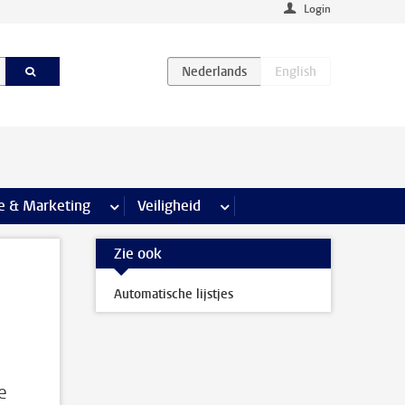
Login
agina’s
e & Marketing
meer Communicatie & Marketing pagina’s
Veiligheid
meer Veiligheid pagina’s
Zie ook
Automatische lijstjes
e