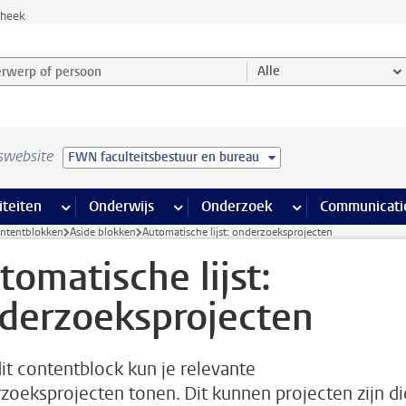
theek
werp of persoon en selecteer categorie
Alle
swebsite
FWN faculteitsbestuur en bureau
na’s
 pagina’s
iteiten
meer Faciliteiten pagina’s
Onderwijs
meer Onderwijs pagina’s
Onderzoek
meer Onderzoek p
Communicati
ontentblokken
Aside blokken
Automatische lijst: onderzoeksprojecten
tomatische lijst:
derzoeksprojecten
it contentblock kun je relevante
zoeksprojecten tonen. Dit kunnen projecten zijn di