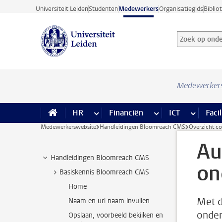
Ga direct naar de inhoud
Universiteit Leiden
Studenten
Medewerkers
Organisatiegids
Biblio
Zoek op onder
Zoekterm
Medewerker
HR
meer HR pagina’s
Financiën
meer Financiën pagi
ICT
meer ICT
Facil
Medewerkerswebsite
Handleidingen Bloomreach CMS
Overzicht c
Au
Handleidingen Bloomreach CMS
on
Basiskennis Bloomreach CMS
Home
Met d
Naam en url naam invullen
onder
Opslaan, voorbeeld bekijken en