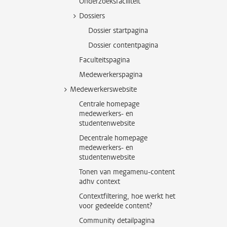
Onderzoeksfaciliteit
Dossiers
Dossier startpagina
Dossier contentpagina
Faculteitspagina
Medewerkerspagina
Medewerkerswebsite
Centrale homepage
medewerkers- en
studentenwebsite
Decentrale homepage
medewerkers- en
studentenwebsite
Tonen van megamenu-content
adhv context
Contextfiltering, hoe werkt het
voor gedeelde content?
Community detailpagina