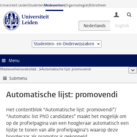
Ga direct naar de inhoud
Universiteit Leiden
Studenten
Medewerkers
Organisatiegids
Bibliotheek
toggle lo
Studenten- en Onderwijszaken
Menu
Medewerkerswebsite
...
Automatische lijst: promovendi
too
Submenu
Automatische lijst: promovendi
Het contentblok “Automatische lijst: promovendi”/
“Automatic list PhD candidates” maakt het mogelijk om
op de profielpagina van een hoogleraar automatisch een
lijstje te tonen van alle profielpagina's waarop deze
hoogleraar als promotor is gekoppeld.