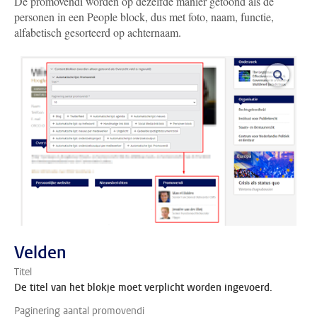
De promovendi worden op dezelfde manier getoond als de
personen in een People block, dus met foto, naam, functie,
alfabetisch gesorteerd op achternaam.
vergroo
Velden
Titel
De titel van het blokje moet verplicht worden ingevoerd.
Paginering aantal promovendi