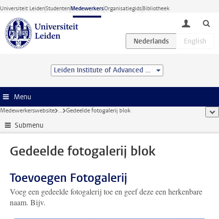
Ga direct naar de inhoud
Universiteit Leiden
Studenten
Medewerkers
Organisatiegids
Bibliotheek
toggle lo
Leiden Institute of Advanced Computer Science (LIACS)
Menu
Medewerkerswebsite
...
Gedeelde fotogalerij blok
too
Submenu
Gedeelde fotogalerij blok
Toevoegen Fotogalerij
Voeg een gedeelde fotogalerij toe en geef deze een herkenbare
naam. Bijv.