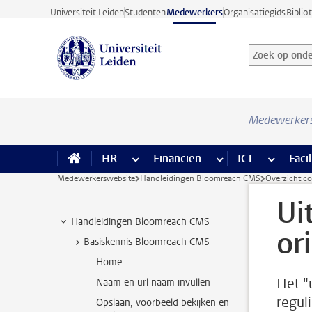
Ga direct naar de inhoud
Universiteit Leiden
Studenten
Medewerkers
Organisatiegids
Biblio
Zoek op onder
Zoekterm
Medewerker
HR
meer HR pagina’s
Financiën
meer Financiën pagi
ICT
meer ICT
Facil
Medewerkerswebsite
Handleidingen Bloomreach CMS
Overzicht c
Ui
Handleidingen Bloomreach CMS
or
Basiskennis Bloomreach CMS
Home
Het "u
Naam en url naam invullen
regul
Opslaan, voorbeeld bekijken en