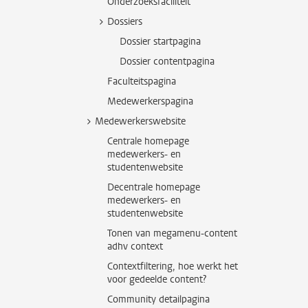
Onderzoeksfaciliteit
Dossiers
Dossier startpagina
Dossier contentpagina
Faculteitspagina
Medewerkerspagina
Medewerkerswebsite
Centrale homepage
medewerkers- en
studentenwebsite
Decentrale homepage
medewerkers- en
studentenwebsite
Tonen van megamenu-content
adhv context
Contextfiltering, hoe werkt het
voor gedeelde content?
Community detailpagina