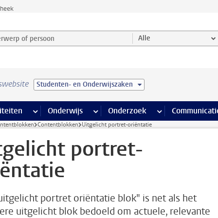
theek
werp of persoon en selecteer categorie
Alle
swebsite
Studenten- en Onderwijszaken
na’s
 pagina’s
iteiten
meer Faciliteiten pagina’s
Onderwijs
meer Onderwijs pagina’s
Onderzoek
meer Onderzoek p
Communicati
ontentblokken
Contentblokken
Uitgelicht portret-oriëntatie
tgelicht portret-
iëntatie
itgelicht portret oriëntatie blok" is net als het
iere uitgelicht blok bedoeld om actuele, relevante