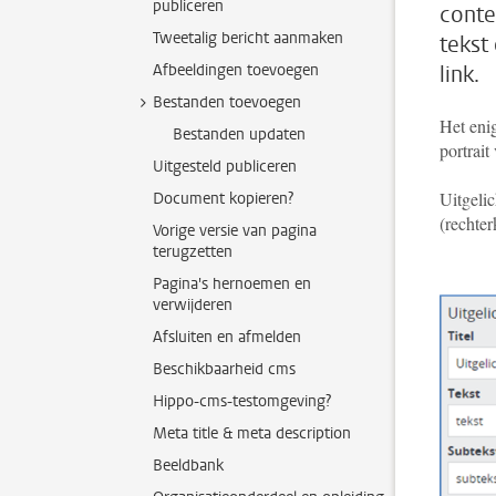
publiceren
conte
Tweetalig bericht aanmaken
tekst
Afbeeldingen toevoegen
link.
Bestanden toevoegen
Het enig
Bestanden updaten
portrait
Uitgesteld publiceren
Uitgelic
Document kopieren?
(rechte
Vorige versie van pagina
terugzetten
Pagina's hernoemen en
verwijderen
Afsluiten en afmelden
Beschikbaarheid cms
Hippo-cms-testomgeving?
Meta title & meta description
Beeldbank