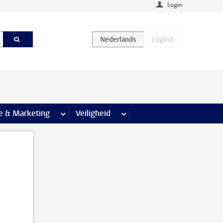
Login
agina’s
e & Marketing
meer Communicatie & Marketing pagina’s
Veiligheid
meer Veiligheid pagina’s