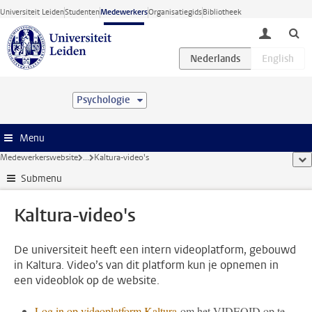
Ga direct naar de inhoud
Universiteit Leiden
Studenten
Medewerkers
Organisatiegids
Bibliotheek
toggle lo
Psychologie
Menu
Medewerkerswebsite
...
Kaltura-video's
too
Submenu
Kaltura-video's
De universiteit heeft een intern videoplatform, gebouwd
in Kaltura. Video’s van dit platform kun je opnemen in
een videoblok op de website.
Log in op videoplatform Kaltura
om het VIDEOID op te