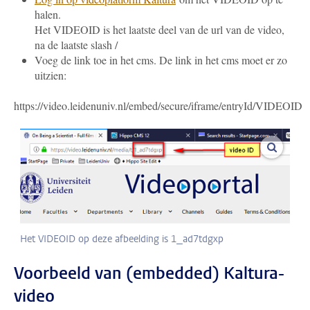
halen.
Het VIDEOID is het laatste deel van de url van de video,
na de laatste slash /
Voeg de link toe in het cms. De link in het cms moet er zo
uitzien:
https://video.leidenuniv.nl/embed/secure/iframe/entryId/VIDEOID
vergroo
Het VIDEOID op deze afbeelding is 1_ad7tdgxp
Voorbeeld van (embedded) Kaltura-
video