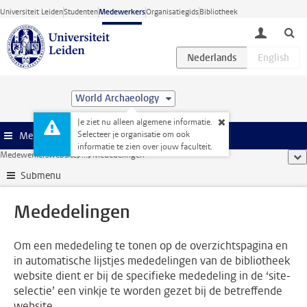
Ga direct naar de inhoud
Universiteit Leiden
Studenten
Medewerkers
Organisatiegids
Bibliotheek
toggle lo
World Archaeology
Je ziet nu alleen algemene informatie.
Selecteer je organisatie om ook
Menu
informatie te zien over jouw faculteit.
Medewerkerswebsite
...
Mededelingen
too
Submenu
Mededelingen
Om een mededeling te tonen op de overzichtspagina en
in automatische lijstjes mededelingen van de bibliotheek
website dient er bij de specifieke mededeling in de ‘site-
selectie’ een vinkje te worden gezet bij de betreffende
website.