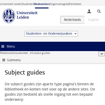
Ga direct naar de inhoud
Universiteit Leiden
Studenten
Medewerkers
Organisatiegids
Bibliotheek
toggle lo
Studenten- en Onderwijszaken
Menu
Medewerkerswebsite
...
Subject guides
too
Submenu
Subject guides
De subject guides zijn aparte type pagina's binnen de
bibliotheek en komen niet voor op de andere sites. De
guides zijn bedoeld als snelle ingang tot een bepaald
onderwerp.