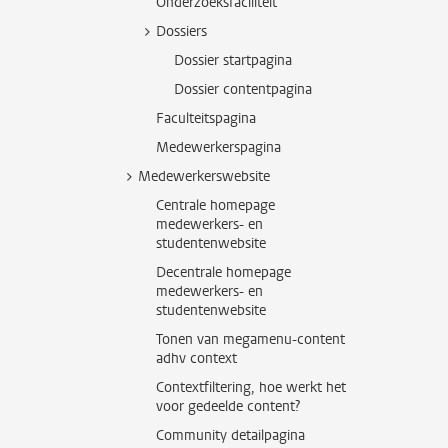
Onderzoeksfaciliteit
Dossiers
Dossier startpagina
Dossier contentpagina
Faculteitspagina
Medewerkerspagina
Medewerkerswebsite
Centrale homepage
medewerkers- en
studentenwebsite
Decentrale homepage
medewerkers- en
studentenwebsite
Tonen van megamenu-content
adhv context
Contextfiltering, hoe werkt het
voor gedeelde content?
Community detailpagina