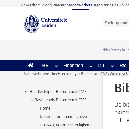
Ga direct naar de inhoud
Universiteit Leiden
Studenten
Medewerkers
Organisatiegids
Biblio
Zoek op onder
Zoekterm
Medewerker
HR
meer HR pagina’s
Financiën
meer Financiën pagi
ICT
meer ICT
Facil
Medewerkerswebsite
Handleidingen Bloomreach CMS
Websites
Bi
Bi
Handleidingen Bloomreach CMS
Basiskennis Bloomreach CMS
De bi
Home
exter
Naam en url naam invullen
tot d
Opslaan, voorbeeld bekijken en