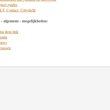
ject guides
T, Contact, Uitgelicht
 - algemene - mogelijkheden:
u item link
enda
euws
rsussen