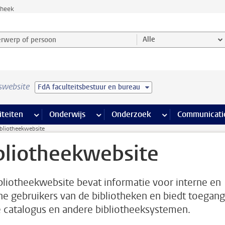
theek
werp of persoon en selecteer categorie
Alle
swebsite
FdA faculteitsbestuur en bureau
na’s
 pagina’s
iteiten
meer Faciliteiten pagina’s
Onderwijs
meer Onderwijs pagina’s
Onderzoek
meer Onderzoek p
Communicati
bliotheekwebsite
bliotheekwebsite
bliotheekwebsite bevat informatie voor interne en
ne gebruikers van de bibliotheken en biedt toegang
e catalogus en andere bibliotheeksystemen.