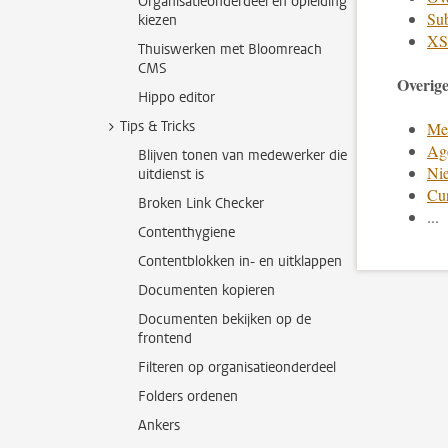
Organisatieonderdeel en opleiding
Sub
kiezen
XSL
Thuiswerken met Bloomreach
CMS
Overige
Hippo editor
Tips & Tricks
Men
Ag
Blijven tonen van medewerker die
Ni
uitdienst is
Cu
Broken Link Checker
...
Contenthygiene
Contentblokken in- en uitklappen
Documenten kopieren
Documenten bekijken op de
frontend
Filteren op organisatieonderdeel
Folders ordenen
Ankers