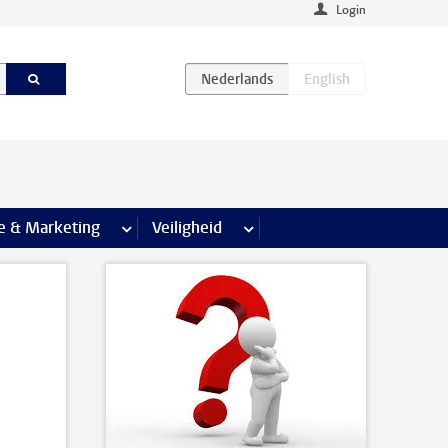
Login
agina’s
e & Marketing
meer Communicatie & Marketing pagina’s
Veiligheid
meer Veiligheid pagina’s