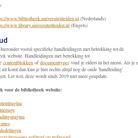
s:
ps://www.bibliotheek.universiteitleiden.nl
(Nederlands)
ps://www.library.universiteitleiden.nl
(Engels)
ud
 hieronder vooral specifieke handleidingen met betrekking tot de
heek website. Handleidingen met betrekking tot
de
contentblokken
of
documenttypes
vind je elders in het menu. Als je e
t uit komt dan kun je hier rechts altijd nog de oude 'handleiding'
gen. Let wel, deze wordt sinds 2019 niet meer geupdate.
ek voor de bibliotheek website:
ntentpagina
mepage
ndingspagina
aties
dedelingen
rzichtspagina gefilterd op trefwoord