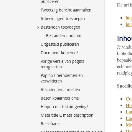
publiceren
De url i
Tweetalig bericht aanmaken
htt
Afbeeldingen toevoegen
htt
Bestanden toevoegen
Bestanden updaten
Inho
Uitgesteld publiceren
Je vindt
Document kopieren?
bibliot
bepaal
Vorige versie van pagina
echt nie
terugzetten
raadple
Pagina's hernoemen en
verwijderen
Specifi
Afsluiten en afmelden
Beschikbaarheid cms
Co
Ho
Hippo-cms-testomgeving?
La
Meta title & meta description
Loc
Beeldbank
Me
Ove