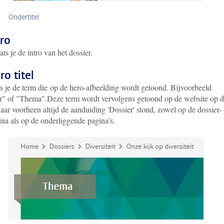
Ondertitel
ntro
ats je de intro van het dossier.
ro titel
s je de term die
op de hero-afbeelding
wordt getoond. Bijvoorbeeld
r" of "Thema".
Deze term wordt vervolgens getoond op de website op 
aar voorheen altijd de aanduiding 'Dossier' stond, zowel op de dossier-
ina als op de onderliggende pagina’s.