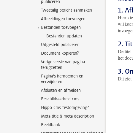
publiceren
1. Af
Tweetalig bericht aanmaken
Hier kie
Afbeeldingen toevoegen
wil late
Bestanden toevoegen
invoege
Bestanden updaten
2. T
Uitgesteld publiceren
De titel
Document kopieren?
het docu
Vorige versie van pagina
terugzetten
3. O
Pagina's hernoemen en
Dit ziet 
verwijderen
Afsluiten en afmelden
Beschikbaarheid cms
Hippo-cms-testomgeving?
Meta title & meta description
Beeldbank