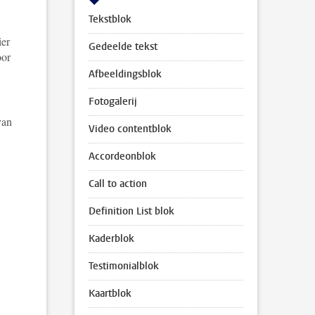
Tekstblok
ier
Gedeelde tekst
oor
Afbeeldingsblok
Fotogalerij
van
Video contentblok
Accordeonblok
Call to action
Definition List blok
afbeeldingen
Kaderblok
Testimonialblok
Kaartblok