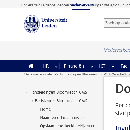
Ga direct naar de inhoud
Universiteit Leiden
Studenten
Medewerkers
Organisatiegids
Biblio
Zoek op onder
Zoekterm
Medewerker
HR
meer HR pagina’s
Financiën
meer Financiën pagi
ICT
meer ICT
Facil
Medewerkerswebsite
Handleidingen Bloomreach CMS
Websites
Ex
Do
Handleidingen Bloomreach CMS
Basiskennis Bloomreach CMS
Per d
Home
start
Naam en url naam invullen
Opslaan, voorbeeld bekijken en
Invu