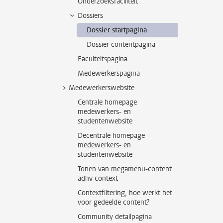
Onderzoeksfaciliteit
Dossiers
Dossier startpagina
Dossier contentpagina
Faculteitspagina
Medewerkerspagina
Medewerkerswebsite
Centrale homepage
medewerkers- en
studentenwebsite
Decentrale homepage
medewerkers- en
studentenwebsite
Tonen van megamenu-content
adhv context
Contextfiltering, hoe werkt het
voor gedeelde content?
Community detailpagina