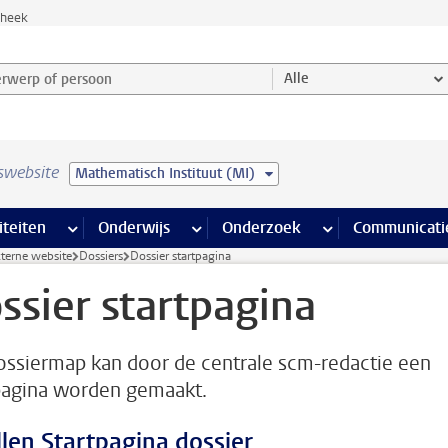
theek
werp of persoon en selecteer categorie
Alle
swebsite
Mathematisch Instituut (MI)
na’s
 pagina’s
iteiten
meer Faciliteiten pagina’s
Onderwijs
meer Onderwijs pagina’s
Onderzoek
meer Onderzoek p
Communicati
terne website
Dossiers
Dossier startpagina
ssier startpagina
ossiermap kan door de centrale scm-redactie een
pagina worden gemaakt.
llen Startpagina dossier