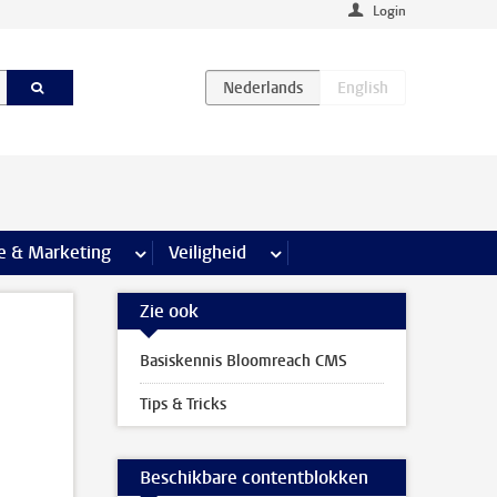
Login
agina’s
e & Marketing
meer Communicatie & Marketing pagina’s
Veiligheid
meer Veiligheid pagina’s
Zie ook
Basiskennis Bloomreach CMS
Tips & Tricks
Beschikbare contentblokken