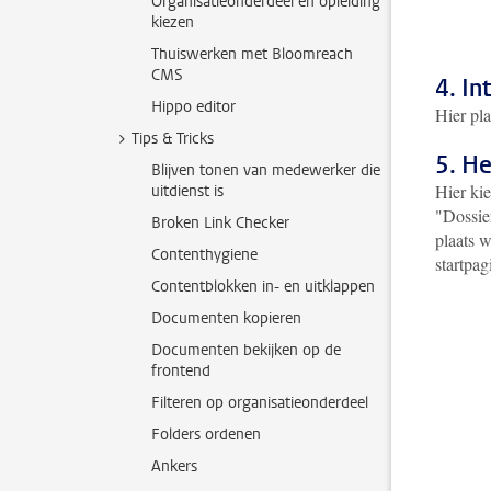
Organisatieonderdeel en opleiding
kiezen
Thuiswerken met Bloomreach
CMS
4. I
Hippo editor
Hier pla
Tips & Tricks
5. He
Blijven tonen van medewerker die
Hier kie
uitdienst is
"Dossie
Broken Link Checker
plaats w
Contenthygiene
startpag
Contentblokken in- en uitklappen
Documenten kopieren
Documenten bekijken op de
frontend
Filteren op organisatieonderdeel
Folders ordenen
Ankers