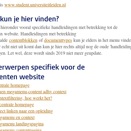
 is
www.student.universiteitleiden.nl
kun je hier vinden?
 hieronder vooral specifieke handleidingen met betrekking tot de
en website. Handleidingen met betrekking
aalde
contentblokken
of
documenttypes
kun je elders in het menu vinde
r echt niet uit komt dan kun je hier rechts altijd nog de oude 'handleidi
gen. Let wel, deze wordt sinds 2019 niet meer geupdate.
rwerpen specifiek voor de
enten website
ntrale homepage
nen megamenu-content adhv context
textfiltering, hoe werkt het?
centrale homepage
ect linken naar een opleiding
gamenu en context
gamenu landingspagina
gamenu contentpagina