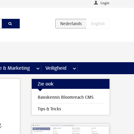
Login
agina’s
e & Marketing
meer Communicatie & Marketing pagina’s
Veiligheid
meer Veiligheid pagina’s
Zie ook
Basiskennis Bloomreach CMS
Tips & Tricks
.