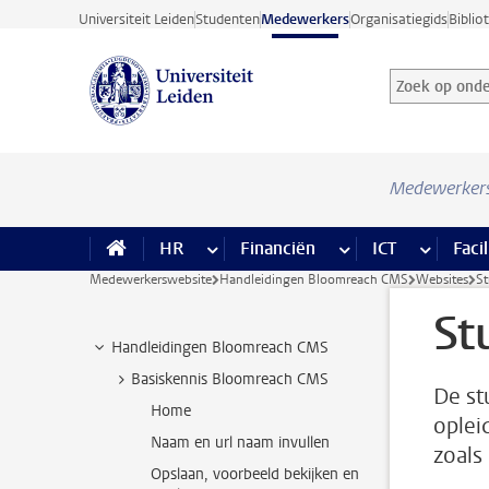
Ga direct naar de inhoud
Universiteit Leiden
Studenten
Medewerkers
Organisatiegids
Biblio
Zoek op onder
Zoekterm
Medewerker
HR
meer HR pagina’s
Financiën
meer Financiën pagi
ICT
meer ICT
Facil
Medewerkerswebsite
Handleidingen Bloomreach CMS
Websites
St
St
Handleidingen Bloomreach CMS
Basiskennis Bloomreach CMS
De st
Home
oplei
Naam en url naam invullen
zoals
Opslaan, voorbeeld bekijken en