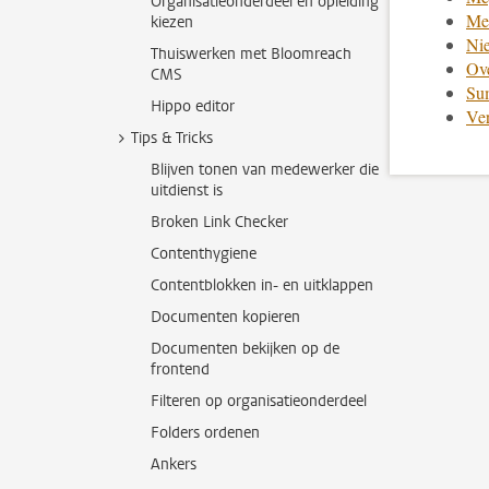
Organisatieonderdeel en opleiding
Med
kiezen
Ni
Thuiswerken met Bloomreach
Ove
CMS
Su
Hippo editor
Ve
Tips & Tricks
Blijven tonen van medewerker die
uitdienst is
Broken Link Checker
Contenthygiene
Contentblokken in- en uitklappen
Documenten kopieren
Documenten bekijken op de
frontend
Filteren op organisatieonderdeel
Folders ordenen
Ankers