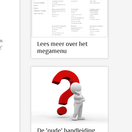
n.
Lees meer over het
ng'
megamenu
De 'oude' handleiding