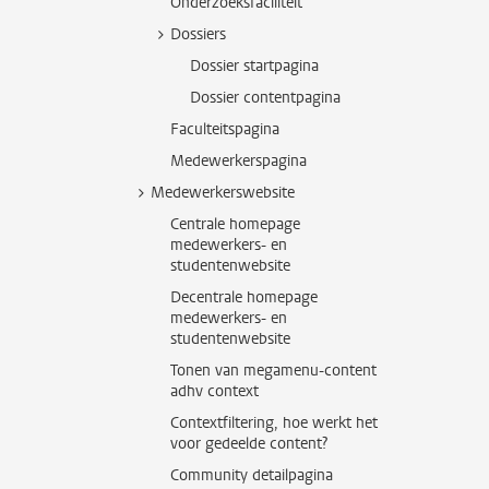
Onderzoeksfaciliteit
Dossiers
Dossier startpagina
Dossier contentpagina
Faculteitspagina
Medewerkerspagina
Medewerkerswebsite
Centrale homepage
medewerkers- en
studentenwebsite
Decentrale homepage
medewerkers- en
studentenwebsite
Tonen van megamenu-content
adhv context
Contextfiltering, hoe werkt het
voor gedeelde content?
Community detailpagina