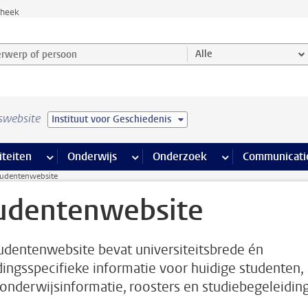
theek
werp of persoon en selecteer categorie
Alle
swebsite
Instituut voor Geschiedenis
na’s
 pagina’s
iteiten
meer Faciliteiten pagina’s
Onderwijs
meer Onderwijs pagina’s
Onderzoek
meer Onderzoek p
Communicati
udentenwebsite
udentenwebsite
udentenwebsite bevat universiteitsbrede én
dingsspecifieke informatie voor huidige studenten,
 onderwijsinformatie, roosters en studiebegeleiding