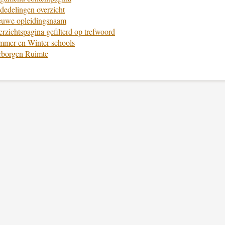
edelingen overzicht
euwe opleidingsnaam
rzichtspagina gefilterd op trefwoord
mmer en Winter schools
rborgen Ruimte