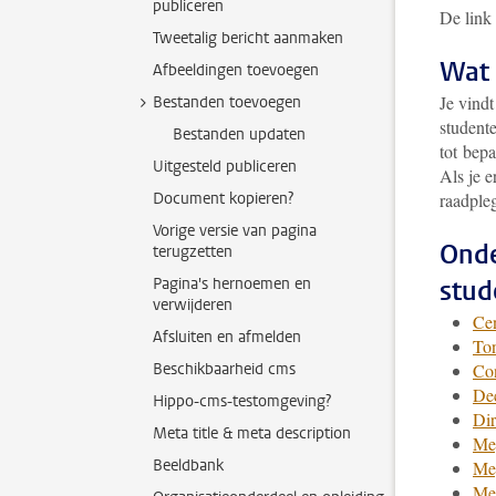
publiceren
De link
Tweetalig bericht aanmaken
Wat 
Afbeeldingen toevoegen
Je vindt
Bestanden toevoegen
student
Bestanden updaten
tot bep
Uitgesteld publiceren
Als je e
Document kopieren?
raadple
Vorige versie van pagina
Onde
terugzetten
Pagina's hernoemen en
stud
verwijderen
Ce
Afsluiten en afmelden
To
Beschikbaarheid cms
Con
De
Hippo-cms-testomgeving?
Dir
Meta title & meta description
Me
Beeldbank
Me
Me