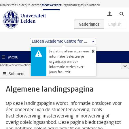
Ga direct naar de inhoud
Universiteit Leiden
Studenten
Medewerkers
Organisatiegids
Bibliotheek
toggle lo
Leiden Academic Centre for Drug Research (LACDR)
Je ziet nu alleen algemene
informatie. Selecteer je
Menu
organisatie om ook
Medewerkerswebsite
...
Algemene landingspagina
too
informatie te zien over
jouw faculteit.
Submenu
Algemene landingspagina
Op deze landingspagina wordt informatie ontsloten voor
één onderdeel van de studentenwerving, zoals
bachelorwerving, masterwerving, minorwerving of
overig opleidingsaanbod. Deze pagina biedt toegang tot
een gefilterd opleidingsoverzicht en praktische