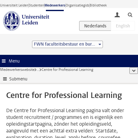
Ga direct naar de inhoud
Universiteit Leiden
Studenten
Medewerkers
Organisatiegids
Bibliotheek
toggle lo
FWN faculteitsbestuur en bureau
Menu
Medewerkerswebsite
...
Centre for Professional Learning
too
Submenu
Centre for Professional Learning
De Centre for Professional Learning pagina valt onder
student recruitment / programmes en is eigenlijk een
opleidingstartpagina, zónder het opleidingsveld,
aangevuld met een achttal extra velden: Startdate,
explanation, duration, level, apply before, coursefee,