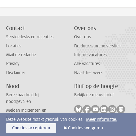
Contact
Over ons
Servicedesks en recepties
Over ons
Locaties
De duurzame universiteit
Mail de redactie
Interne vacatures
Privacy
Alle vacatures
Disclaimer
Naast het werk
Nood
Blijf op de hoogte
Bereikbaarheid bij
Bekijk de nieuwsbrief
noodgevallen
Volg ons op bluesky
Volg ons op facebook
Volg ons op youtub
Volg ons op li
Volg ons o
Volg 
Melden incidenten en
ongevallen
Deze website maakt gebruik van cookies.
Meer informatie.
Cookies accepteren
Cookies weigeren