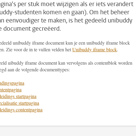
agina's per stuk moet wijzigen als er iets verandert
uddy-studenten komen en gaan). Om het beheer
an eenvoudiger te maken, is het gedeeld unibuddy
e document gecreëerd.
gedeeld unibuddy iframe document kun je een unibuddy iframe block
en. Zie voor de in te vullen velden het
Unibuddy iframe block
.
eeld uibuddy iframe document kan vervolgens als contentblok worden
egd aan de volgende documenttypes:
ndingspagina
ntentpagina
eidings startpagina
cialisatie startpagina
eidings contentpagina