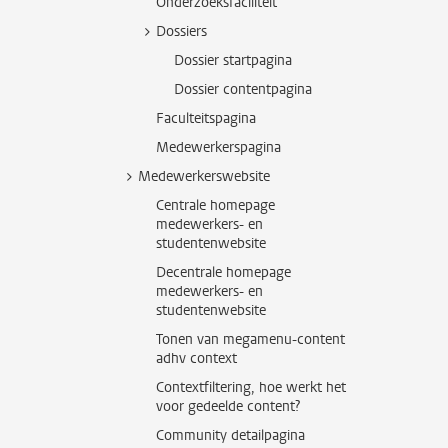
Onderzoeksfaciliteit
Dossiers
Dossier startpagina
Dossier contentpagina
Faculteitspagina
Medewerkerspagina
Medewerkerswebsite
Centrale homepage
medewerkers- en
studentenwebsite
Decentrale homepage
medewerkers- en
studentenwebsite
Tonen van megamenu-content
adhv context
Contextfiltering, hoe werkt het
voor gedeelde content?
Community detailpagina