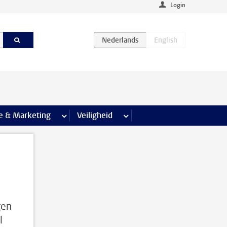
Login
agina’s
e & Marketing
meer Communicatie & Marketing pagina’s
Veiligheid
meer Veiligheid pagina’s
gen
l