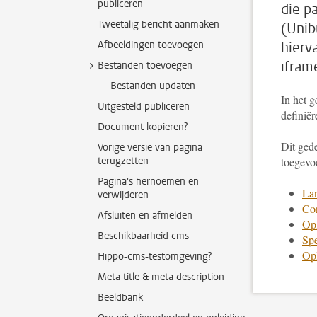
publiceren
die p
Tweetalig bericht aanmaken
(Unib
Afbeeldingen toevoegen
hierv
ifram
Bestanden toevoegen
Bestanden updaten
In het 
Uitgesteld publiceren
definiër
Document kopieren?
Dit ged
Vorige versie van pagina
terugzetten
toegevo
Pagina's hernoemen en
La
verwijderen
Co
Afsluiten en afmelden
Opl
Beschikbaarheid cms
Spe
Opl
Hippo-cms-testomgeving?
Meta title & meta description
Beeldbank