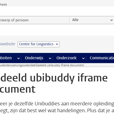
theek
werp of persoon en selecteer categorie
Alle
swebsite
Centre for Linguistics
na’s
 pagina’s
iteiten
meer Faciliteiten pagina’s
Onderwijs
meer Onderwijs pagina’s
Onderzoek
meer Onderzoek p
Communicati
udentenwervingswebsite
Gedeeld ubibuddy iframe document
deeld ubibuddy iframe
cument
er je dezelfde Unibuddies aan meerdere opleidin
egt, zijn dat best wel wat handelingen. Plus dat je a