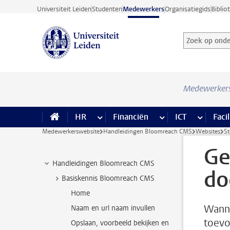
Ga direct naar de inhoud
Universiteit Leiden
Studenten
Medewerkers
Organisatiegids
Biblio
Zoek op onder
Zoekterm
Medewerker
HR
meer HR pagina’s
Financiën
meer Financiën pagi
ICT
meer ICT
Facil
Medewerkerswebsite
Handleidingen Bloomreach CMS
Websites
St
Ge
Handleidingen Bloomreach CMS
do
Basiskennis Bloomreach CMS
Home
Wanne
Naam en url naam invullen
toevo
Opslaan, voorbeeld bekijken en