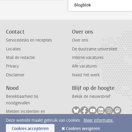
Blogblok
Contact
Over ons
Servicedesks en recepties
Over ons
Locaties
De duurzame universiteit
Mail de redactie
Interne vacatures
Privacy
Alle vacatures
Disclaimer
Naast het werk
Nood
Blijf op de hoogte
Bereikbaarheid bij
Bekijk de nieuwsbrief
noodgevallen
Volg ons op bluesky
Volg ons op facebook
Volg ons op youtub
Volg ons op li
Volg ons o
Volg 
Melden incidenten en
ongevallen
Deze website maakt gebruik van cookies.
Meer informatie.
Cookies accepteren
Cookies weigeren