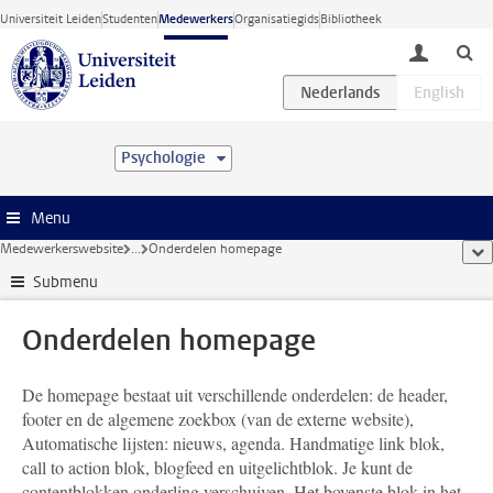
Ga direct naar de inhoud
Universiteit Leiden
Studenten
Medewerkers
Organisatiegids
Bibliotheek
toggle lo
Psychologie
Menu
Medewerkerswebsite
...
Onderdelen homepage
too
Submenu
Onderdelen homepage
De homepage bestaat uit verschillende onderdelen: de header,
footer en de algemene zoekbox (van de externe website),
Automatische lijsten: nieuws, agenda. Handmatige link blok,
call to action blok, blogfeed en uitgelichtblok. Je kunt de
contentblokken onderling verschuiven. Het bovenste blok in het