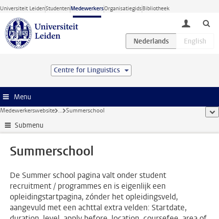
Ga direct naar de inhoud
Universiteit Leiden
Studenten
Medewerkers
Organisatiegids
Bibliotheek
toggle lo
Centre for Linguistics
Menu
Medewerkerswebsite
...
Summerschool
too
Submenu
Summerschool
De Summer school pagina valt onder student
recruitment / programmes en is eigenlijk een
opleidingstartpagina, zónder het opleidingsveld,
aangevuld met een achttal extra velden: Startdate,
duration, level, apply before, location, coursefee, area of