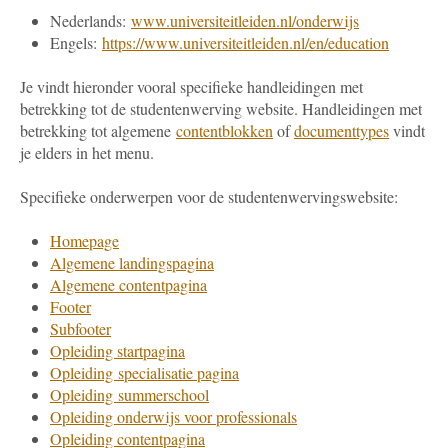
Nederlands:
www.universiteitleiden.nl/onderwijs
Engels:
https://www.universiteitleiden.nl/en/education
Je vindt hieronder vooral specifieke handleidingen met
betrekking tot de studentenwerving website. Handleidingen met
betrekking tot algemene
contentblokken
of
documenttypes
vindt
je elders in het menu.
Specifieke onderwerpen voor de studentenwervingswebsite:
Homepage
Algemene landingspagina
Algemene contentpagina
Footer
Subfooter
Opleiding startpagina
Opleiding specialisatie pagina
Opleiding summerschool
Opleiding onderwijs voor professionals
Opleiding contentpagina