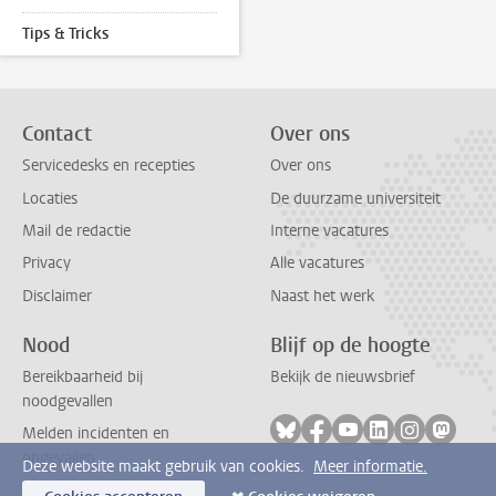
Tips & Tricks
Contact
Over ons
Servicedesks en recepties
Over ons
Locaties
De duurzame universiteit
Mail de redactie
Interne vacatures
Privacy
Alle vacatures
Disclaimer
Naast het werk
Nood
Blijf op de hoogte
Bereikbaarheid bij
Bekijk de nieuwsbrief
noodgevallen
Volg ons op bluesky
Volg ons op facebook
Volg ons op youtub
Volg ons op li
Volg ons o
Volg 
Melden incidenten en
ongevallen
Deze website maakt gebruik van cookies.
Meer informatie.