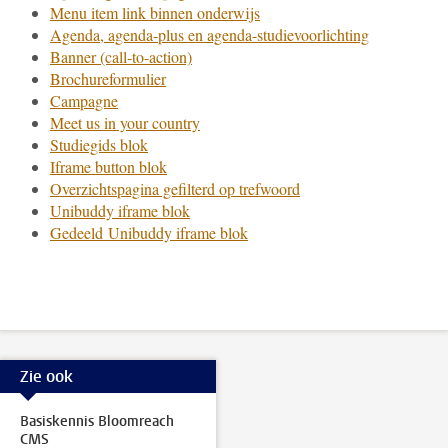
Menu item link binnen onderwijs
Agenda, agenda-plus en agenda-studievoorlichting
Banner (call-to-action)
Brochureformulier
Campagne
Meet us in your country
Studiegids blok
Iframe button blok
Overzichtspagina gefilterd op trefwoord
Unibuddy iframe blok
Gedeeld Unibuddy iframe blok
Zie ook
Basiskennis Bloomreach
CMS