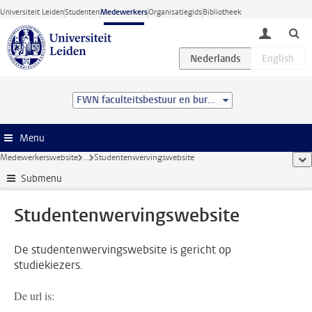
Ga direct naar de inhoud
Universiteit Leiden
Studenten
Medewerkers
Organisatiegids
Bibliotheek
toggle lo
FWN faculteitsbestuur en bureau
Menu
Medewerkerswebsite
...
Studentenwervingswebsite
too
Submenu
Studentenwervingswebsite
De studentenwervingswebsite is gericht op
studiekiezers.
De url is: