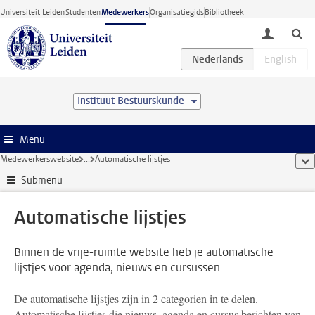
Ga direct naar de inhoud
Universiteit Leiden
Studenten
Medewerkers
Organisatiegids
Bibliotheek
toggle lo
Instituut Bestuurskunde
Menu
Medewerkerswebsite
...
Automatische lijstjes
too
Submenu
Automatische lijstjes
Binnen de vrije-ruimte website heb je automatische
lijstjes voor agenda, nieuws en cursussen.
De automatische lijstjes zijn in 2 categorien in te delen.
Automatische lijstjes die nieuws, agenda en cursus berichten van