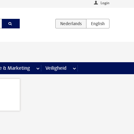
Login
agina’s
e & Marketing
meer Communicatie & Marketing pagina’s
Veiligheid
meer Veiligheid pagina’s