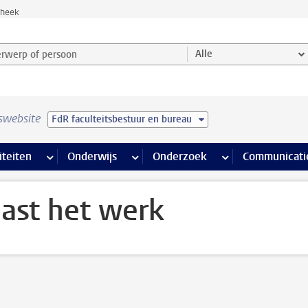
theek
werp of persoon en selecteer categorie
Alle
swebsite
FdR faculteitsbestuur en bureau
na’s
 pagina’s
iteiten
meer Faciliteiten pagina’s
Onderwijs
meer Onderwijs pagina’s
Onderzoek
meer Onderzoek p
Communicati
ast het werk