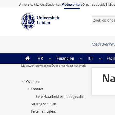
Ga direct naar de inhoud
Universiteit Leiden
Studenten
Medewerkers
Organisatiegids
Biblio
Zoek op onder
Zoekterm
Medewerker
HR
meer HR pagina’s
Financiën
meer Financiën pagi
ICT
meer ICT
Facil
Medewerkerswebsite
Over ons
Naast het werk
Na
Over ons
Contact
Bereikbaarheid bij noodgevallen
Strategisch plan
Feiten en cijfers