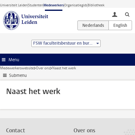
Ga direct naar de inhoud
Universiteit Leiden
Studenten
Medewerkers
Organisatiegids
Bibliotheek
toggle lo
FSW faculteitsbestuur en bureau
Menu
Medewerkerswebsite
Over ons
Naast het werk
Submenu
Naast het werk
Contact
Over ons