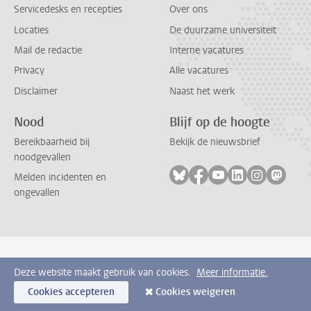
Servicedesks en recepties
Over ons
Locaties
De duurzame universiteit
Mail de redactie
Interne vacatures
Privacy
Alle vacatures
Disclaimer
Naast het werk
Nood
Blijf op de hoogte
Bereikbaarheid bij
Bekijk de nieuwsbrief
noodgevallen
Volg ons op bluesky
Volg ons op facebook
Volg ons op youtub
Volg ons op li
Volg ons o
Volg 
Melden incidenten en
ongevallen
Deze website maakt gebruik van cookies.
Meer informatie.
Cookies accepteren
Cookies weigeren