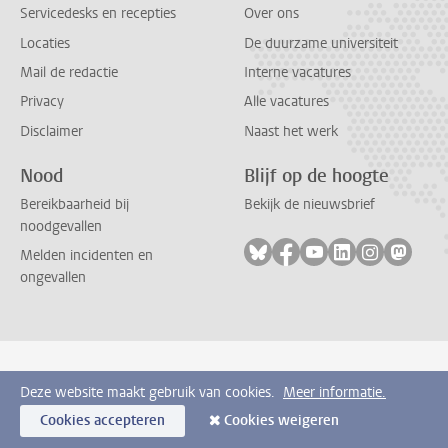
Servicedesks en recepties
Over ons
Locaties
De duurzame universiteit
Mail de redactie
Interne vacatures
Privacy
Alle vacatures
Disclaimer
Naast het werk
Nood
Blijf op de hoogte
Bereikbaarheid bij
Bekijk de nieuwsbrief
noodgevallen
Volg ons op bluesky
Volg ons op facebook
Volg ons op youtub
Volg ons op li
Volg ons o
Volg 
Melden incidenten en
ongevallen
Deze website maakt gebruik van cookies.
Meer informatie.
Cookies accepteren
Cookies weigeren