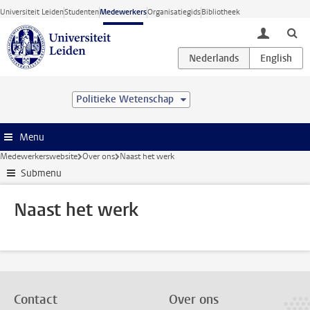
Ga direct naar de inhoud
Universiteit Leiden
Studenten
Medewerkers
Organisatiegids
Bibliotheek
toggle lo
Politieke Wetenschap
Menu
Medewerkerswebsite
Over ons
Naast het werk
Submenu
Naast het werk
Contact
Over ons