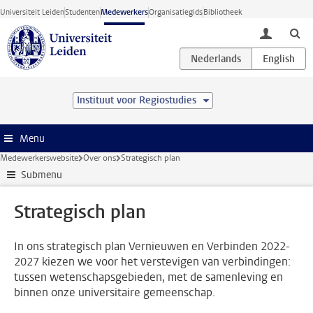
Ga direct naar de inhoud
Universiteit Leiden
Studenten
Medewerkers
Organisatiegids
Bibliotheek
toggle lo
Instituut voor Regiostudies
Menu
Medewerkerswebsite
Over ons
Strategisch plan
Submenu
Strategisch plan
In ons strategisch plan Vernieuwen en Verbinden 2022-
2027 kiezen we voor het verstevigen van verbindingen:
tussen wetenschapsgebieden, met de samenleving en
binnen onze universitaire gemeenschap.