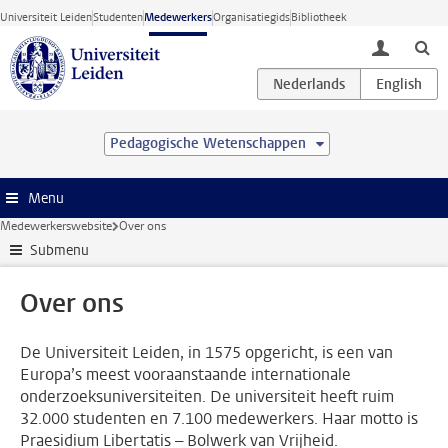
Ga direct naar de inhoud
Universiteit Leiden
Studenten
Medewerkers
Organisatiegids
Bibliotheek
toggle lo
Pedagogische Wetenschappen
Menu
Medewerkerswebsite
Over ons
Submenu
Over ons
De Universiteit Leiden, in 1575 opgericht, is een van
Europa’s meest vooraanstaande internationale
onderzoeksuniversiteiten. De universiteit heeft ruim
32.000 studenten en 7.100 medewerkers. Haar motto is
Praesidium Libertatis – Bolwerk van Vrijheid.