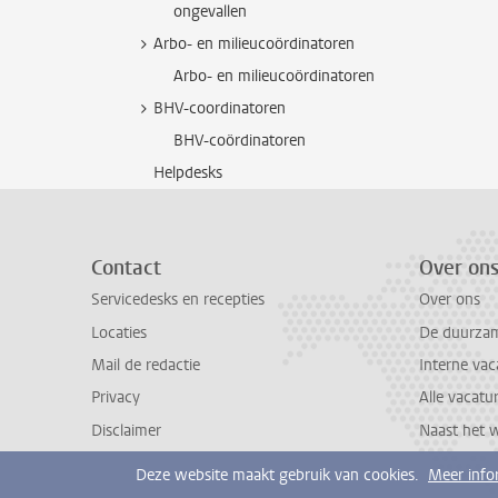
ongevallen
Arbo- en milieucoördinatoren
Arbo- en milieucoördinatoren
BHV-coordinatoren
BHV-coördinatoren
Helpdesks
Contact
Over on
Servicedesks en recepties
Over ons
Locaties
De duurzame
Mail de redactie
Interne vac
Privacy
Alle vacatu
Disclaimer
Naast het 
Deze website maakt gebruik van cookies.
Meer info