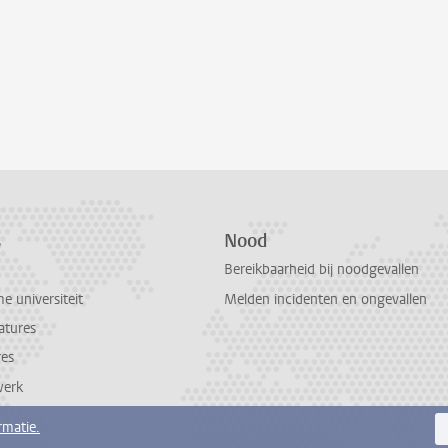
s
Nood
Bereikbaarheid bij noodgevallen
 universiteit
Melden incidenten en ongevallen
atures
res
werk
rmatie.