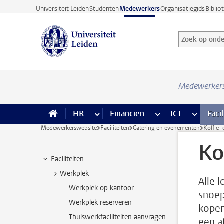
Ga direct naar de inhoud
Universiteit Leiden
Studenten
Medewerkers
Organisatiegids
Biblio
Zoek op onder
Zoekterm
Medewerker
HR
meer HR pagina’s
Financiën
meer Financiën pagi
ICT
meer ICT
Facil
Medewerkerswebsite
Faciliteiten
Catering en evenementen
Koffie-
Ko
Faciliteiten
Werkplek
Alle 
Werkplek op kantoor
snoep
Werkplek reserveren
kopen
Thuiswerkfaciliteiten aanvragen
een a