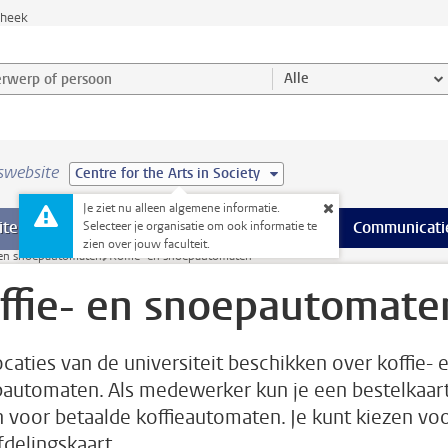
theek
werp of persoon en selecteer categorie
Alle
swebsite
Centre for the Arts in Society
Je ziet nu alleen algemene informatie.
na’s
 pagina’s
iteiten
meer Faciliteiten pagina’s
Onderwijs
meer Onderwijs pagina’s
Onderzoek
meer Onderzoek p
Communicati
Selecteer je organisatie om ook informatie te
zien over jouw faculteit.
 en snoepautomaten
Koffie- en snoepautomaten
ffie- en snoepautomate
locaties van de universiteit beschikken over koffie- 
automaten. Als medewerker kun je een bestelkaar
 voor betaalde koffieautomaten. Je kunt kiezen vo
fdelingskaart.