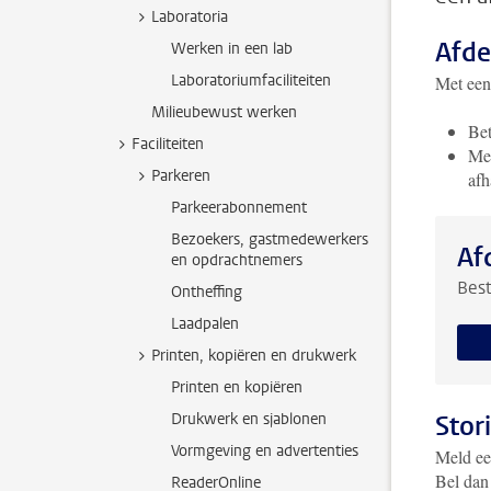
Laboratoria
Afde
Werken in een lab
Laboratoriumfaciliteiten
Met een
Milieubewust werken
Bet
Faciliteiten
Met
Parkeren
afh
Parkeerabonnement
Bezoekers, gastmedewerkers
Af
en opdrachtnemers
Best
Ontheffing
Laadpalen
Printen, kopiëren en drukwerk
Printen en kopiëren
Drukwerk en sjablonen
Stor
Vormgeving en advertenties
Meld ee
Bel dan
ReaderOnline