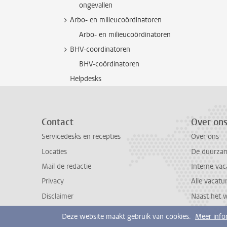
ongevallen
Arbo- en milieucoördinatoren
Arbo- en milieucoördinatoren
BHV-coordinatoren
BHV-coördinatoren
Helpdesks
Contact
Over on
Servicedesks en recepties
Over ons
Locaties
De duurzame
Mail de redactie
Interne vac
Privacy
Alle vacatu
Disclaimer
Naast het 
Deze website maakt gebruik van cookies.
Meer info