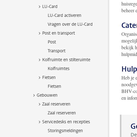
huisrege
LU-Card
beheer 
LU-Card activeren
Cate
Vragen over de LU-Card
Post en transport
Organis
mogelij
Post
bekijk h
Transport
hulpmid
Kolfruimte en stilteruimte
Hulp
Kolfruimtes
Heb je e
Fietsen
noodgev
Fietsen
BHV-coö
Gebouwen
en info
Zaal reserveren
Zaal reserveren
Servicedesks en recepties
G
Storingsmeldingen
De