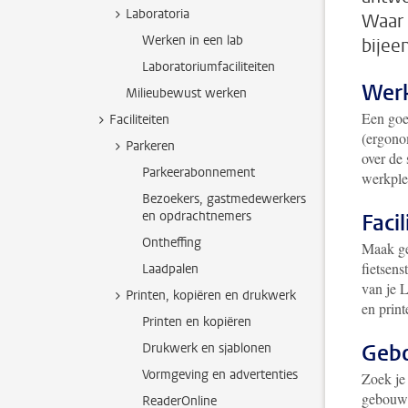
Laboratoria
Waar 
Werken in een lab
bijee
Laboratoriumfaciliteiten
Wer
Milieubewust werken
Een go
Faciliteiten
(ergono
Parkeren
over de 
Parkeerabonnement
werkplek
Bezoekers, gastmedewerkers
en opdrachtnemers
Facil
Ontheffing
Maak ge
fietsens
Laadpalen
van je 
Printen, kopiëren en drukwerk
en print
Printen en kopiëren
Geb
Drukwerk en sjablonen
Vormgeving en advertenties
Zoek je
gebouw?
ReaderOnline