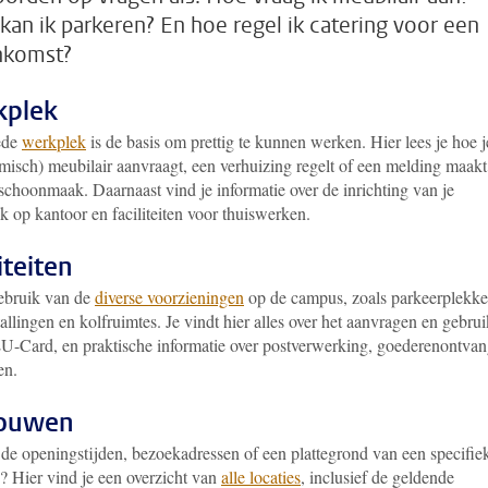
kan ik parkeren? En hoe regel ik catering voor een
nkomst?
kplek
ede
werkplek
is de basis om prettig te kunnen werken. Hier lees je hoe j
misch) meubilair aanvraagt, een verhuizing regelt of een melding maakt
schoonmaak. Daarnaast vind je informatie over de inrichting van je
 op kantoor en faciliteiten voor thuiswerken.
iteiten
bruik van de
diverse voorzieningen
op de campus, zoals parkeerplekke
tallingen en kolfruimtes. Je vindt hier alles over het aanvragen en gebrui
LU-Card, en praktische informatie over postverwerking, goederenontvan
en.
ouwen
 de openingstijden, bezoekadressen of een plattegrond van een specifie
 Hier vind je een overzicht van
alle locaties
, inclusief de geldende