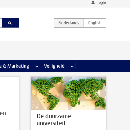
Login
agina’s
e & Marketing
meer Communicatie & Marketing pagina’s
Veiligheid
meer Veiligheid pagina’s
en.
De duurzame
universiteit