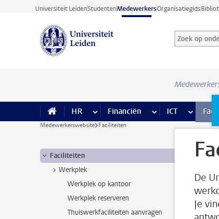
Ga direct naar de inhoud
Universiteit Leiden
Studenten
Medewerkers
Organisatiegids
Biblio
Zoek op onder
Zoekterm
Medewerker
HR
meer HR pagina’s
Financiën
meer Financiën pagi
ICT
meer ICT
Facil
Medewerkerswebsite
Faciliteiten
Fa
Faciliteiten
Werkplek
De Un
Werkplek op kantoor
werko
Werkplek reserveren
Je vin
Thuiswerkfaciliteiten aanvragen
antwo