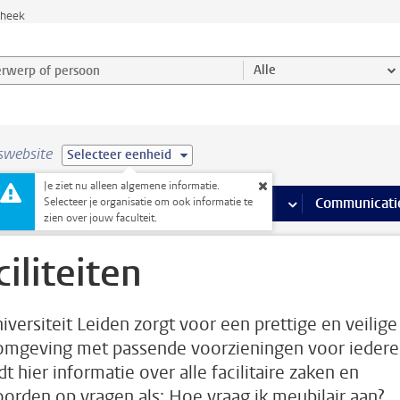
theek
werp of persoon en selecteer categorie
Alle
swebsite
Selecteer eenheid
Je ziet nu alleen algemene informatie.
na’s
 pagina’s
iteiten
meer Faciliteiten pagina’s
Onderwijs
meer Onderwijs pagina’s
Onderzoek
meer Onderzoek p
Communicati
Selecteer je organisatie om ook informatie te
zien over jouw faculteit.
ciliteiten
iversiteit Leiden zorgt voor een prettige en veilige
mgeving met passende voorzieningen voor iedere
dt hier informatie over alle facilitaire zaken en
orden op vragen als: Hoe vraag ik meubilair aan?