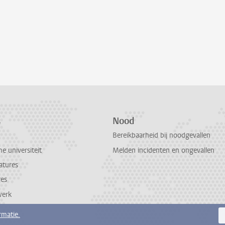
s
Nood
Bereikbaarheid bij noodgevallen
 universiteit
Melden incidenten en ongevallen
atures
res
werk
rmatie.