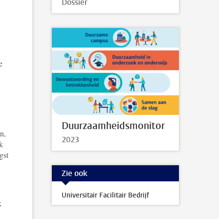
Dossier
e
Duurzaamheidsmonitor
n,
2023
k
gst
Zie ook
Universitair Facilitair Bedrijf
k