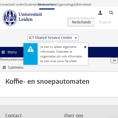
Ga direct naar de inhoud
Universiteit Leiden
Studenten
Medewerkers
Organisatiegids
Bibliotheek
toggle lo
ICT Shared Service Centre
Je ziet nu alleen algemene
informatie. Selecteer je
Menu
organisatie om ook informatie
Medewerkerswebsite
...
Koffie- en snoepautomaten
too
te zien over jouw faculteit.
Submenu
Koffie- en snoepautomaten
Contact
Over ons