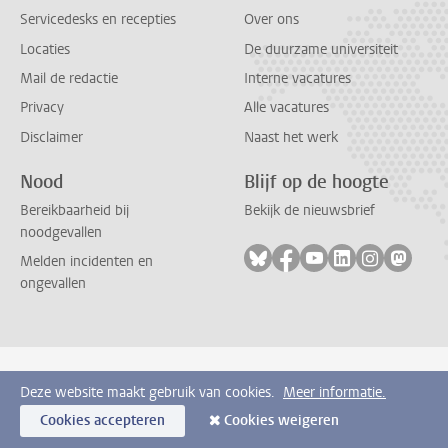
Servicedesks en recepties
Over ons
Locaties
De duurzame universiteit
Mail de redactie
Interne vacatures
Privacy
Alle vacatures
Disclaimer
Naast het werk
Nood
Blijf op de hoogte
Bereikbaarheid bij
Bekijk de nieuwsbrief
noodgevallen
Volg ons op bluesky
Volg ons op facebook
Volg ons op youtub
Volg ons op li
Volg ons o
Volg 
Melden incidenten en
ongevallen
Deze website maakt gebruik van cookies.
Meer informatie.
Cookies accepteren
Cookies weigeren