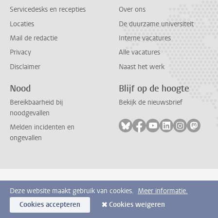
Servicedesks en recepties
Over ons
Locaties
De duurzame universiteit
Mail de redactie
Interne vacatures
Privacy
Alle vacatures
Disclaimer
Naast het werk
Nood
Blijf op de hoogte
Bereikbaarheid bij
Bekijk de nieuwsbrief
noodgevallen
Volg ons op bluesky
Volg ons op facebook
Volg ons op youtub
Volg ons op li
Volg ons o
Volg 
Melden incidenten en
ongevallen
Deze website maakt gebruik van cookies.
Meer informatie.
Cookies accepteren
Cookies weigeren