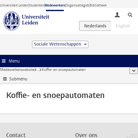
Ga direct naar de inhoud
Universiteit Leiden
Studenten
Medewerkers
Organisatiegids
Bibliotheek
toggle lo
Sociale Wetenschappen
Menu
Medewerkerswebsite
...
Koffie- en snoepautomaten
too
Submenu
Koffie- en snoepautomaten
Contact
Over ons