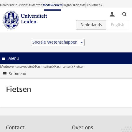
Ga direct naar de inhoud
Universiteit Leiden
Studenten
Medewerkers
Organisatiegids
Bibliotheek
toggle lo
Sociale Wetenschappen
Menu
Medewerkerswebsite
Faciliteiten
Faciliteiten
Fietsen
Submenu
Fietsen
Contact
Over ons