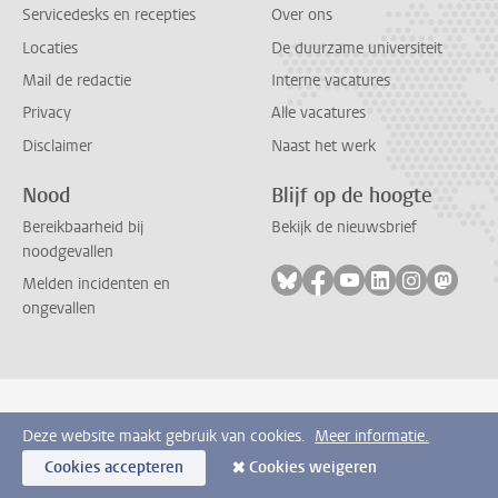
Servicedesks en recepties
Over ons
Locaties
De duurzame universiteit
Mail de redactie
Interne vacatures
Privacy
Alle vacatures
Disclaimer
Naast het werk
Nood
Blijf op de hoogte
Bereikbaarheid bij
Bekijk de nieuwsbrief
noodgevallen
Volg ons op bluesky
Volg ons op facebook
Volg ons op youtub
Volg ons op li
Volg ons o
Volg 
Melden incidenten en
ongevallen
Deze website maakt gebruik van cookies.
Meer informatie.
Cookies accepteren
Cookies weigeren