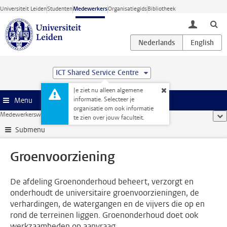
Ga direct naar de inhoud
Universiteit Leiden
Studenten
Medewerkers
Organisatiegids
Bibliotheek
toggle lo
ICT Shared Service Centre
Je ziet nu alleen algemene
informatie. Selecteer je
Menu
organisatie om ook informatie
Medewerkerswebsite
...
Groenvoorziening
too
te zien over jouw faculteit.
Submenu
Groenvoorziening
De afdeling Groenonderhoud beheert, verzorgt en
onderhoudt de universitaire groenvoorzieningen, de
verhardingen, de watergangen en de vijvers die op en
rond de terreinen liggen. Groenonderhoud doet ook
werkzaamheden op aanvraag.