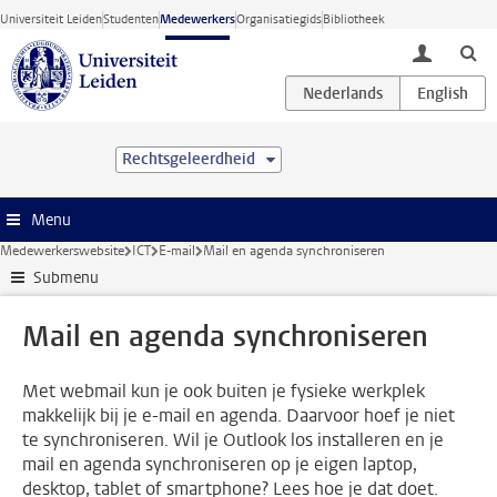
Ga direct naar de inhoud
Universiteit Leiden
Studenten
Medewerkers
Organisatiegids
Bibliotheek
toggle lo
Rechtsgeleerdheid
Menu
Medewerkerswebsite
ICT
E-mail
Mail en agenda synchroniseren
Submenu
Mail en agenda synchroniseren
Met webmail kun je ook buiten je fysieke werkplek
makkelijk bij je e-mail en agenda. Daarvoor hoef je niet
te synchroniseren. Wil je Outlook los installeren en je
mail en agenda synchroniseren op je eigen laptop,
desktop, tablet of smartphone? Lees hoe je dat doet.