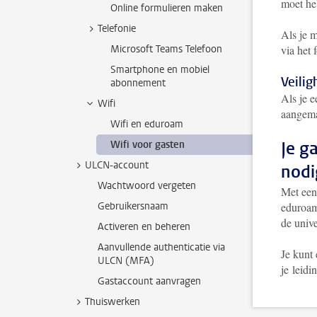
moet heb
Online formulieren maken
Telefonie
Als je 
Microsoft Teams Telefoon
via het 
Smartphone en mobiel
Veilig
abonnement
Als je e
Wifi
aangema
Wifi en eduroam
Je g
Wifi voor gasten
ULCN-account
nodi
Wachtwoord vergeten
Met ee
Gebruikersnaam
eduroam
de unive
Activeren en beheren
Aanvullende authenticatie via
Je kunt
ULCN (MFA)
je leid
Gastaccount aanvragen
Thuiswerken