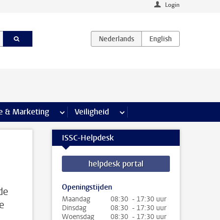
Login
agina’s
e & Marketing
meer Communicatie & Marketing pagina’s
Veiligheid
meer Veiligheid pagina’s
ISSC-Helpdesk
helpdesk portal
Openingstijden
de
Maandag
08:30 - 17:30 uur
de
Dinsdag
08:30 - 17:30 uur
Woensdag
08:30 - 17:30 uur