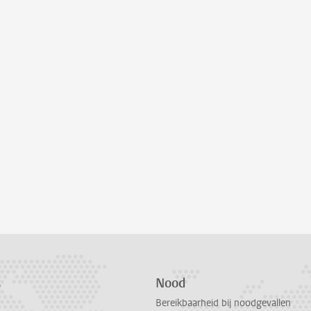
s
Nood
Bereikbaarheid bij noodgevallen