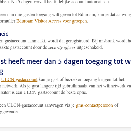
ben. Na 5 dagen vervalt het tijdelijke account automatisch.
meer dan drie gasten toegang wilt geven tot Eduroam, kan je dat aanvra
formulier
Eduroam Visitor Access voor groepen
.
heid
en gastaccount aanmaakt, wordt dat geregistreerd. Bij misbruik wordt h
akte gastaccount door de
security officer
uitgeschakeld.
ast heeft meer dan 5 dagen toegang tot wi
g
n
ULCN-gastaccount
kan je gast of bezoeker toegang krijgen tot het
 netwerk. Als je gast langere tijd gebruikmaakt van het wifinetwerk v
rsiteit is een ULCN-gastaccount de beste optie.
 een ULCN-gastaccount aanvragen via je
gms-contactpersoon
of
inggevende.