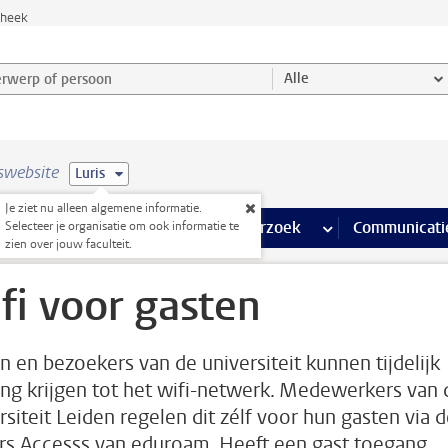
theek
werp of persoon en selecteer categorie
Alle
swebsite
Luris
Je ziet nu alleen algemene informatie.
na’s
 pagina’s
iteiten
meer Faciliteiten pagina’s
Onderwijs
meer Onderwijs pagina’s
Onderzoek
meer Onderzoek p
Communicati
Selecteer je organisatie om ook informatie te
zien over jouw faculteit.
fi voor gasten
n en bezoekers van de universiteit kunnen tijdelijk
ng krijgen tot het wifi-netwerk. Medewerkers van 
rsiteit Leiden regelen dit zélf voor hun gasten via 
ors Accesss van eduroam. Heeft een gast toegang