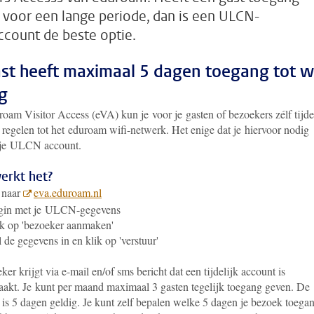
 voor een lange periode, dan is een ULCN-
ccount de beste optie.
ast heeft maximaal 5 dagen toegang tot wi
g
oam Visitor Access (eVA) kun je voor je gasten of bezoekers zélf tijde
 regelen tot het eduroam wifi-netwerk. Het enige dat je hiervoor nodig
s je ULCN account.
erkt het?
 naar
eva.eduroam.nl
gin met je ULCN-gegevens
k op 'bezoeker aanmaken'
 de gegevens in en klik op 'verstuur'
ker krijgt via e-mail en/of sms bericht dat een tijdelijk account is
akt. Je kunt per maand maximaal 3 gasten tegelijk toegang geven. De
 is 5 dagen geldig. Je kunt zelf bepalen welke 5 dagen je bezoek toega