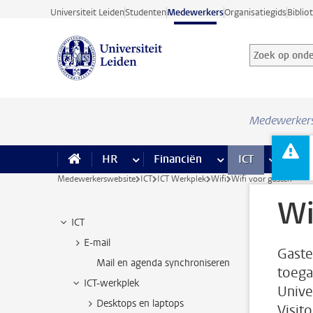
Ga direct naar de inhoud
Universiteit Leiden
Studenten
Medewerkers
Organisatiegids
Biblio
Zoek op onder
Zoekterm
Medewerker
HR
meer HR pagina’s
Financiën
meer Financiën pagi
ICT
meer ICT
Facil
Medewerkerswebsite
ICT
ICT Werkplek
Wifi
Wifi voor gasten
Wi
ICT
E-mail
Gaste
Mail en agenda synchroniseren
toega
ICT-werkplek
Unive
Desktops en laptops
Visit