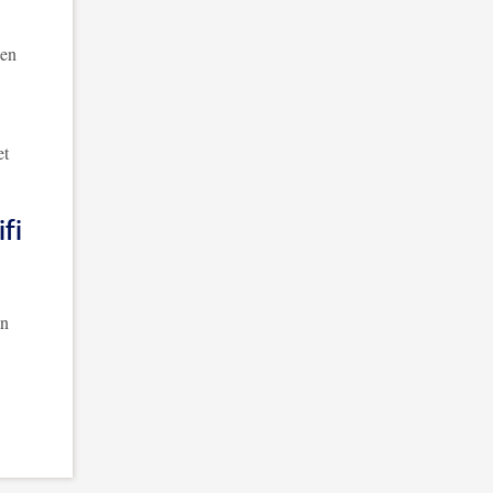
gen
et
fi
an