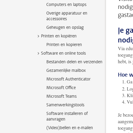
Computers en laptops
nodig
Overige apparatuur en
gasta
accessoires
Geheugen en opslag
Je g
Printen en kopiëren
nodi
Printen en kopieren
Via edur
Software en online tools
toegang
hebt, i
Bestanden delen en verzenden
Gezamenlijke mailbox
Hoe w
Microsoft Authenticator
Ga
Microsoft Office
Lo
Kli
Microsoft Teams
Vul
Samenwerkingstools
Software installeren of
Je bezoe
aanvragen
aangema
toegang
(Video)bellen en e-mailen