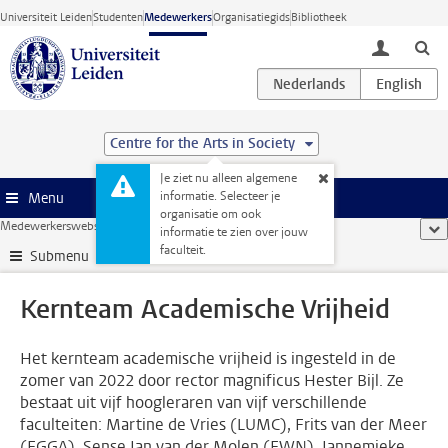
Ga direct naar de inhoud
Universiteit Leiden
Studenten
Medewerkers
Organisatiegids
Bibliotheek
toggle lo
Centre for the Arts in Society
Je ziet nu alleen algemene
informatie. Selecteer je
Menu
organisatie om ook
Medewerkerswebsite
...
Kernteam Academische Vrijheid
too
informatie te zien over jouw
faculteit.
Submenu
Kernteam Academische Vrijheid
Het kernteam academische vrijheid is ingesteld in de
zomer van 2022 door rector magnificus Hester Bijl. Ze
bestaat uit vijf hoogleraren van vijf verschillende
faculteiten: Martine de Vries (LUMC), Frits van der Meer
(FGGA), Sense Jan van der Molen (FWN), Jannemieke