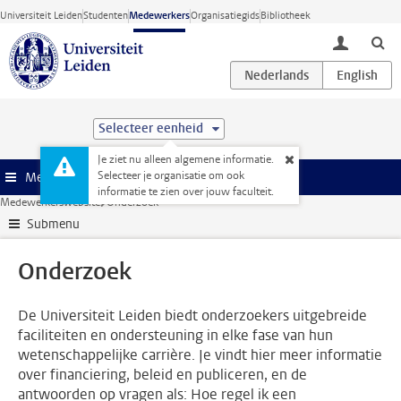
Ga direct naar de inhoud
Universiteit Leiden
Studenten
Medewerkers
Organisatiegids
Bibliotheek
toggle lo
Selecteer eenheid
Je ziet nu alleen algemene informatie.
Selecteer je organisatie om ook
Menu
informatie te zien over jouw faculteit.
Medewerkerswebsite
Onderzoek
Submenu
Onderzoek
De Universiteit Leiden biedt onderzoekers uitgebreide
faciliteiten en ondersteuning in elke fase van hun
wetenschappelijke carrière. Je vindt hier meer informatie
over financiering, beleid en publiceren, en de
antwoorden op vragen als: Hoe regel ik een