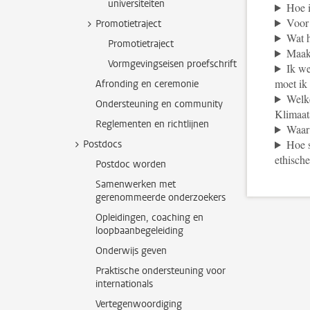
universiteiten
Hoe 
Voor
Promotietraject
Wat h
Promotietraject
Maakt
Vormgevingseisen proefschrift
Ik we
moet ik
Afronding en ceremonie
Welke
Ondersteuning en community
Klimaat
Reglementen en richtlijnen
Waar 
Hoe s
Postdocs
ethisch
Postdoc worden
Samenwerken met
gerenommeerde onderzoekers
Opleidingen, coaching en
loopbaanbegeleiding
Onderwijs geven
Praktische ondersteuning voor
internationals
Vertegenwoordiging