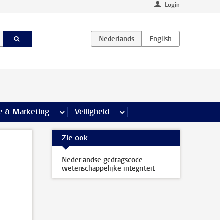
Login
agina’s
e & Marketing
meer Communicatie & Marketing pagina’s
Veiligheid
meer Veiligheid pagina’s
Zie ook
Nederlandse gedragscode
wetenschappelijke integriteit