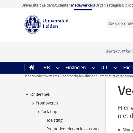
Ga direct naar de inhoud
Universiteit Leiden
Studenten
Medewerkers
Organisatiegids
Biblio
Zoek op onder
Zoekterm
Medewerker
HR
meer HR pagina’s
Financiën
meer Financiën pagi
ICT
meer ICT
Facil
Medewerkerswebsite
Onderzoek
Kwaliteit en integriteit
Verantwoo
Ve
Onderzoek
Promoveren
Hier 
Toelating
met d
Toelating
Promotieonderzoek aan twee
Wat v