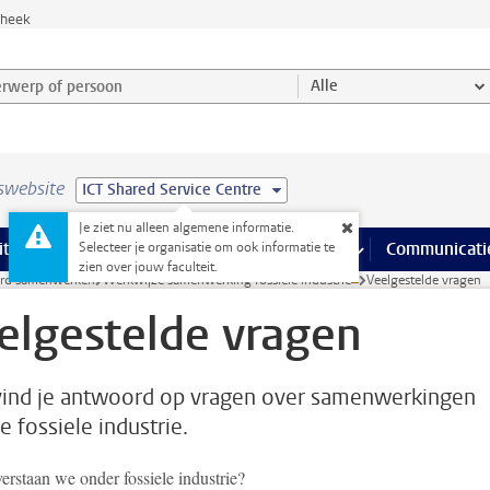
theek
werp of persoon en selecteer categorie
Alle
swebsite
ICT Shared Service Centre
Je ziet nu alleen algemene informatie.
na’s
 pagina’s
iteiten
meer Faciliteiten pagina’s
Onderwijs
meer Onderwijs pagina’s
Onderzoek
meer Onderzoek p
Communicati
Selecteer je organisatie om ook informatie te
zien over jouw faculteit.
rd samenwerken
Werkwijze samenwerking fossiele industrie
Veelgestelde vragen
elgestelde vragen
vind je antwoord op vragen over samenwerkingen
e fossiele industrie.
erstaan we onder fossiele industrie?