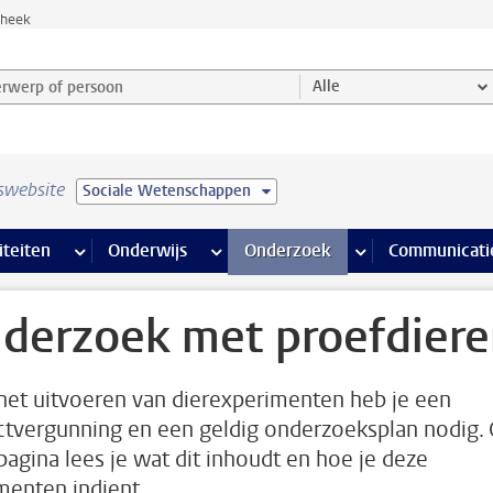
theek
werp of persoon en selecteer categorie
Alle
swebsite
Sociale Wetenschappen
na’s
 pagina’s
iteiten
meer Faciliteiten pagina’s
Onderwijs
meer Onderwijs pagina’s
Onderzoek
meer Onderzoek p
Communicati
derzoek met proefdier
het uitvoeren van dierexperimenten heb je een
ctvergunning en een geldig onderzoeksplan nodig.
pagina lees je wat dit inhoudt en hoe je deze
enten indient.