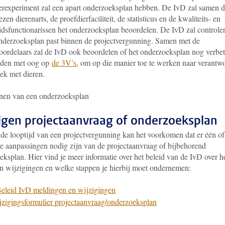
ierexperiment zal een apart onderzoeksplan hebben. De IvD zal samen 
en dierenarts, de proefdierfaciliteit, de statisticus en de kwaliteits- en
eidsfunctionarissen het onderzoeksplan beoordelen. De IvD zal controle
onderzoeksplan past binnen de projectvergunning. Samen met de
ordelaars zal de IvD ook beoordelen of het onderzoeksplan nog verbe
rden met oog op
de 3V’s
, om op die manier toe te werken naar verantw
ek met dieren.
nen van een onderzoeksplan
igen projectaanvraag of onderzoeksplan
 de looptijd van een projectvergunning kan het voorkomen dat er één of
e aanpassingen nodig zijn van de projectaanvraag of bijbehorend
ksplan. Hier vind je meer informatie over het beleid van de IvD over h
n wijzigingen en welke stappen je hierbij moet ondernemen:
eleid IvD meldingen en wijzigingen
zigingsformulier projectaanvraag/onderzoeksplan