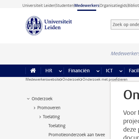
Ga direct naar de inhoud
Universiteit Leiden
Studenten
Medewerkers
Organisatiegids
Biblio
Zoek op onder
Zoekterm
Medewerker
HR
meer HR pagina’s
Financiën
meer Financiën pagi
ICT
meer ICT
Facil
Medewerkerswebsite
Onderzoek
Onderzoek met proefdieren
On
Onderzoek
Promoveren
Voor 
Toelating
proje
Toelating
deze 
Promotieonderzoek aan twee
docum