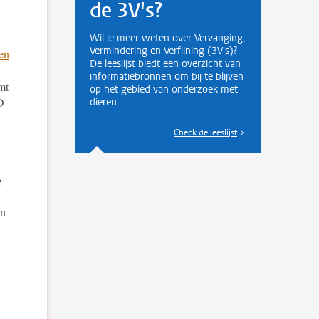
de 3V's?
Wil je meer weten over Vervanging,
Vermindering en Verfijning (3V's)?
en
De leeslijst biedt een overzicht van
informatiebronnen om bij te blijven
mt
op het gebied van onderzoek met
D
dieren.
Check de leeslijst
e
an