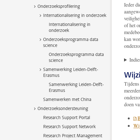
Ieder d
Onderzoeksprofilering
aangewez
Internationalisering in onderzoek
veiligh
Internationalisering in
of het 
onderzoek
medebeo
kan wo
Onderzoeksprogramma data
science
onderzo
Onderzoeksprogramma data
Indie
science
Samenwerking Leiden-Delft-
Wijz
Erasmus
Tijdens
Samenwerking Leiden-Delft-
meerder
Erasmus
onderzoe
Samenwerken met China
doen va
Onderzoeksondersteuning
Research Support Portal
B
Wij
Research Support Network
Research Project Management