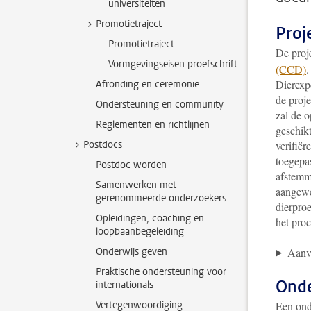
universiteiten
Promotietraject
Proj
Promotietraject
De proj
Vormgevingseisen proefschrift
(CCD)
.
Dierexp
Afronding en ceremonie
de proj
Ondersteuning en community
zal de o
Reglementen en richtlijnen
geschik
Postdocs
verifiër
toegepa
Postdoc worden
afstemm
Samenwerken met
aangewe
gerenommeerde onderzoekers
dierproe
Opleidingen, coaching en
het proc
loopbaanbegeleiding
Onderwijs geven
Aanv
Praktische ondersteuning voor
Onde
internationals
Vertegenwoordiging
Een ond