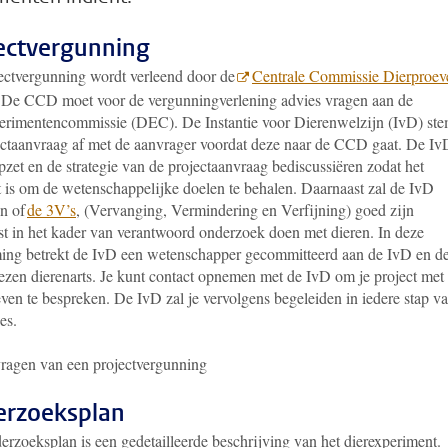
ectvergunning
ectvergunning wordt verleend door de
Centrale Commissie Dierproev
 De CCD moet voor de vergunningverlening advies vragen aan de
erimentencommissie (DEC). De Instantie voor Dierenwelzijn (IvD) ste
ectaanvraag af met de aanvrager voordat deze naar de CCD gaat. De Iv
pzet en de strategie van de projectaanvraag bediscussiëren zodat het
t is om de wetenschappelijke doelen te behalen. Daarnaast zal de IvD
en of
de 3V’s
, (Vervanging, Vermindering en Verfijning) goed zijn
st in het kader van verantwoord onderzoek doen met dieren. In deze
ing betrekt de IvD een wetenschapper gecommitteerd aan de IvD en d
zen dierenarts. Je kunt contact opnemen met de IvD om je project met
ven te bespreken. De IvD zal je vervolgens begeleiden in iedere stap v
es.
ragen van een projectvergunning
rzoeksplan
erzoeksplan is een gedetailleerde beschrijving van het dierexperiment.