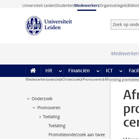
Ga direct naar de inhoud
Universiteit Leiden
Studenten
Medewerkers
Organisatiegids
Biblio
Zoek op onder
Zoekterm
Medewerker
HR
meer HR pagina’s
Financiën
meer Financiën pagi
ICT
meer ICT
Facil
Medewerkerswebsite
Onderzoek
Promoveren
Afronding promotie
Af
Onderzoek
pr
Promoveren
ce
Toelating
Toelating
Promotieonderzoek aan twee