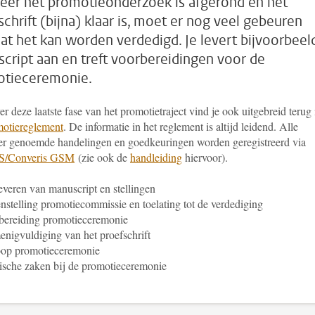
er het promotieonderzoek is afgerond en het
schrift (bijna) klaar is, moet er nog veel gebeuren
at het kan worden verdedigd. Je levert bijvoorbeeld
cript aan en treft voorbereidingen voor de
tieceremonie.
er deze laatste fase van het promotietraject vind je ook uitgebreid terug 
otiereglement
. De informatie in het reglement is altijd leidend. Alle
er genoemde handelingen en goedkeuringen worden geregistreerd via
/Converis GSM
(zie ook de
handleiding
hiervoor).
veren van manuscript en stellingen
stelling promotiecommissie en toelating tot de verdediging
bereiding promotieceremonie
nigvuldiging van het proefschrift
oop promotieceremonie
ische zaken bij de promotieceremonie