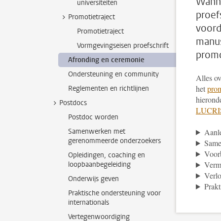
Wanne
universiteiten
proef
Promotietraject
voord
Promotietraject
manus
Vormgevingseisen proefschrift
promo
Afronding en ceremonie
Ondersteuning en community
Alles ov
het
prom
Reglementen en richtlijnen
hierond
Postdocs
LUCRIS
Postdoc worden
Samenwerken met
Aanle
gerenommeerde onderzoekers
Samen
Voor
Opleidingen, coaching en
Verme
loopbaanbegeleiding
Verl
Onderwijs geven
Prakt
Praktische ondersteuning voor
internationals
Vertegenwoordiging