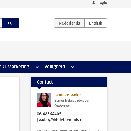
Login
agina’s
e & Marketing
meer Communicatie & Marketing pagina’s
Veiligheid
meer Veiligheid pagina’s
Contact
Janneke Vader
Senior beleidsadviseur
Onderzoek
06 48364405
j.vader@bb.leidenuniv.nl