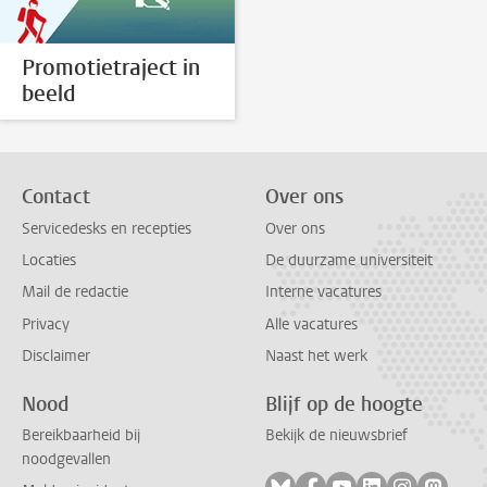
Promotietraject in
beeld
Contact
Over ons
Servicedesks en recepties
Over ons
Locaties
De duurzame universiteit
Mail de redactie
Interne vacatures
Privacy
Alle vacatures
Disclaimer
Naast het werk
Nood
Blijf op de hoogte
Bereikbaarheid bij
Bekijk de nieuwsbrief
noodgevallen
Volg ons op bluesky
Volg ons op facebook
Volg ons op youtub
Volg ons op li
Volg ons o
Volg 