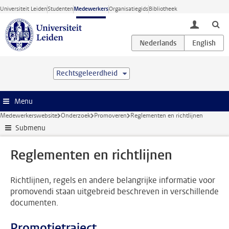
Ga direct naar de inhoud
Universiteit Leiden
Studenten
Medewerkers
Organisatiegids
Bibliotheek
toggle lo
Rechtsgeleerdheid
Menu
Medewerkerswebsite
Onderzoek
Promoveren
Reglementen en richtlijnen
Submenu
Reglementen en richtlijnen
Richtlijnen, regels en andere belangrijke informatie voor
promovendi staan uitgebreid beschreven in verschillende
documenten.
Promotietraject