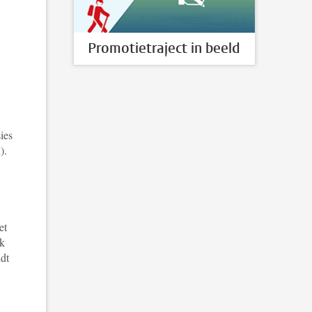
Promotietraject in beeld
ies
).
et
rk
ldt