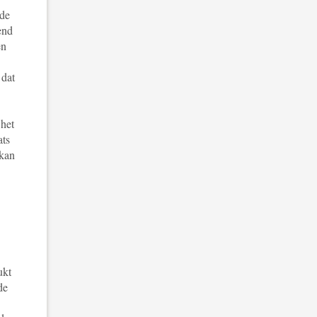
 de
end
en
 dat
 het
ats
 kan
ukt
de