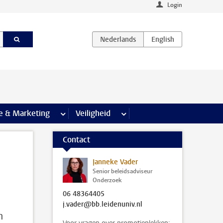
Login
agina’s
e & Marketing
meer Communicatie & Marketing pagina’s
Veiligheid
meer Veiligheid pagina’s
Contact
Janneke Vader
Senior beleidsadviseur
Onderzoek
06 48364405
j.vader@bb.leidenuniv.nl
n