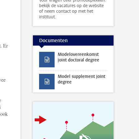
Voor vragen over promotieplekken:
bekijk de vacatures op de website
of neem contact op met het
instituut.
Documenten
. Er
Modelovereenkomst
joint doctoral degree
Model supplement joint
wee
degree
e
i
 ook