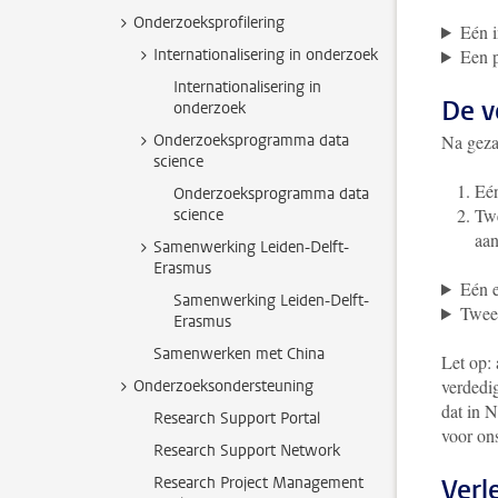
Onderzoeksprofilering
Eén i
Internationalisering in onderzoek
Een 
Internationalisering in
De v
onderzoek
Onderzoeksprogramma data
Na geza
science
Eén
Onderzoeksprogramma data
Twe
science
aan
Samenwerking Leiden-Delft-
Erasmus
Eén e
Samenwerking Leiden-Delft-
Twee
Erasmus
Samenwerken met China
Let op: 
verdedi
Onderzoeksondersteuning
dat in 
Research Support Portal
voor ons
Research Support Network
Research Project Management
Verl