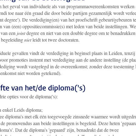
n het geval van individuele als van programmaovereenkomsten werken
ndi toe naar één graad die door beide partijen gezamenlijk wordt verle
int degree'). De verdediging(en) van het proefschrift gebeurt/gebeuren t
an van (een) oppositiecommissie(s) met leden van beide instellingen. We
 van een
joint
degree en niet van een double degree om te benadrukken
 begeleiding
niet
leidt tot twee doctoraten.
iduele gevallen vindt de verdediging in beginsel plaats in Leiden, tenzij
voor promoties instemt met verdediging aan de andere instelling (de pla
dediging wordt vastgelegd in de overeenkomst; zonder deze toesteming
eenkomst niet worden getekend).
ifte van het/de diploma('s)
drie opties voor de diploma('s):
 enkel Leids diploma;
e diploma's met elk één toegevoegde zinsnede waarmee wordt uitgedr
 de promovendus aan beide instellingen is begeleid. Deze heten 'gepaar
loma's'. Dat de diploma's 'gepaard' zijn, benadrukt dat de twee