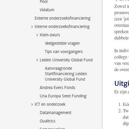
Pool
Zowel i
Vidatum
promove
Externe onderzoeksfinanciering
(een 'jo
oversta
Interne onderzoeksfinanciering
spreken
Kiem-beurs
dubbele
Veelgestelde vragen
In indiv
Tips van voorgangers
college 
Leiden University Global Fund
van ver
Aanvraagronde
de over
Startfinanciering Leiden
University Global Fund
Uitg
Andrea Evers Fonds
Er zijn 
Una Europa Seed Funding
Eén
ICT en onderzoek
Twe
Datamanagement
dat
Qualtrics
dip