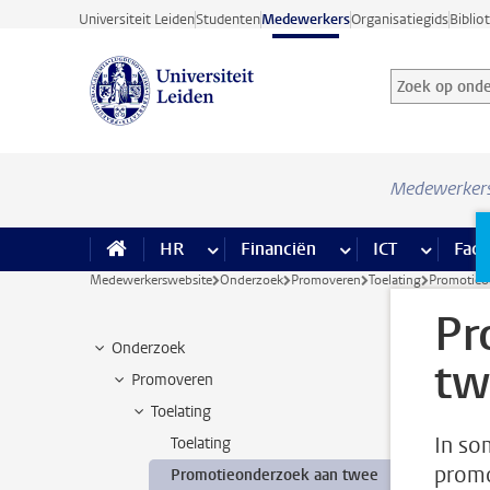
Ga direct naar de inhoud
Universiteit Leiden
Studenten
Medewerkers
Organisatiegids
Biblio
Zoek op onder
Zoekterm
Medewerker
HR
meer HR pagina’s
Financiën
meer Financiën pagi
ICT
meer ICT
Facil
Medewerkerswebsite
Onderzoek
Promoveren
Toelating
Promotieon
Pr
Onderzoek
tw
Promoveren
Toelating
In so
Toelating
promo
Promotieonderzoek aan twee