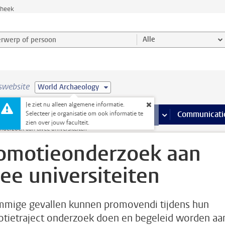
theek
werp of persoon en selecteer categorie
Alle
swebsite
World Archaeology
Je ziet nu alleen algemene informatie.
na’s
 pagina’s
iteiten
meer Faciliteiten pagina’s
Onderwijs
meer Onderwijs pagina’s
Onderzoek
meer Onderzoek p
Communicati
Selecteer je organisatie om ook informatie te
zien over jouw faculteit.
derzoek aan twee universiteiten
omotieonderzoek aan
ee universiteiten
mmige gevallen kunnen promovendi tijdens hun
tietraject onderzoek doen en begeleid worden aa