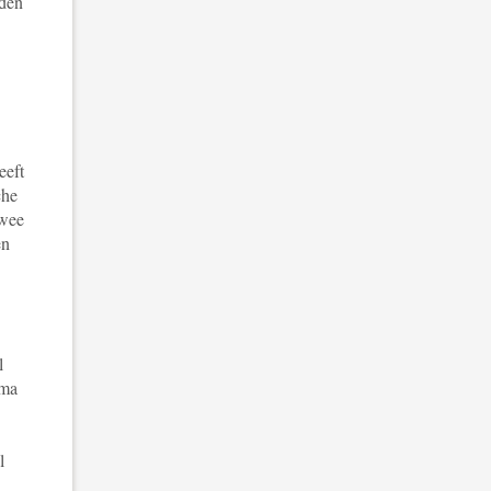
den
eeft
che
twee
en
l
oma
l