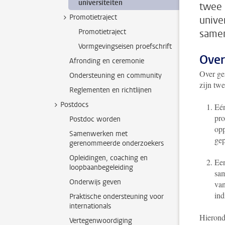
universiteiten
twee 
Promotietraject
unive
Promotietraject
samen
Vormgevingseisen proefschrift
Ove
Afronding en ceremonie
Over ge
Ondersteuning en community
zijn tw
Reglementen en richtlijnen
Postdocs
Eén
pro
Postdoc worden
opp
Samenwerken met
gep
gerenommeerde onderzoekers
Opleidingen, coaching en
Een
loopbaanbegeleiding
sam
Onderwijs geven
van
ind
Praktische ondersteuning voor
internationals
Hierond
Vertegenwoordiging