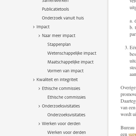
ver
Samenwerken
uit
Publicatietools
Onderzoek vanuit huis
a.
Impact
b.
par
Naar meer impact
Stappenplan
E
é
Wetenschappelijke impact
bes
uit
Maatschappelijke impact
ste
Vormen van impact
aan
Kwaliteit en integriteit
Overigen
Ethische commissies
promove
Ethische commissies
Daarteg
Onderzoeksvisitaties
van een
wordt ui
Onderzoeksvisitaties
Werken voor derden
Bureau 
Werken voor derden
een
sup