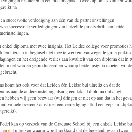
dedigingen resulteren in één doctorsgraad.
Twee diploma's kunnen wor
gereikt na
één succesvolle verdediging aan één van de partnerinstellingen;
twee succesvolle verdedigingen van hetzelfde proefschrift aan beide
tnerinstellingen.
n enkel diploma met twee insignia. Het Leidse college voor promoties h
loten hieraan in beginsel niet mee te werken, vanwege de grote praktis
dagingen en het dreigende verlies aan kwaliteit van een diploma dat in 
den moet worden geproduceerd en waarop beide insignia moeten word
gebracht.
s komt het ook voor dat Leiden één Leidse bul uitreikt en dat de
ndus aan de andere instelling alsnog een lokaal diploma ontvangt.
en hebben wij geen bezwaar (wij dringen er niet op aan dat in het geva
 individuele overeenkomst met één verdediging altijd een gepaard dipl
tgereikt).
Pedel kan op verzoek van de Graduate School bij een enkele Leidse bu
plement
uitreiken waarin wordt verklaard dat de begeleiding aan twee