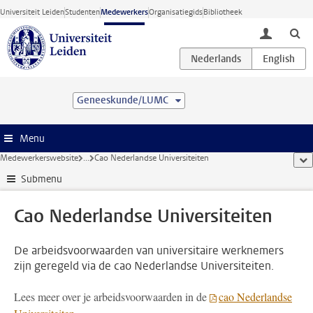
Ga direct naar de inhoud
Universiteit Leiden
Studenten
Medewerkers
Organisatiegids
Bibliotheek
toggle lo
Geneeskunde/LUMC
Menu
Medewerkerswebsite
...
Cao Nederlandse Universiteiten
too
Submenu
Cao Nederlandse Universiteiten
De arbeidsvoorwaarden van universitaire werknemers
zijn geregeld via de cao Nederlandse Universiteiten.
Lees meer over je arbeidsvoorwaarden in de
cao Nederlandse