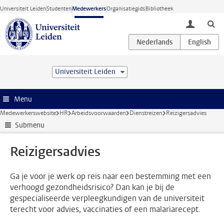
Ga direct naar de inhoud
Universiteit Leiden
Studenten
Medewerkers
Organisatiegids
Bibliotheek
toggle lo
Universiteit Leiden
Menu
Medewerkerswebsite
HR
Arbeidsvoorwaarden
Dienstreizen
Reizigersadvies
Submenu
Reizigersadvies
Ga je voor je werk op reis naar een bestemming met een
verhoogd gezondheidsrisico? Dan kan je bij de
gespecialiseerde verpleegkundigen van de universiteit
terecht voor advies, vaccinaties of een malariarecept.