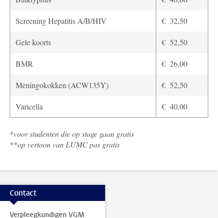
Screening Hepatitis A/B/HIV
€ 32,50
Gele koorts
€ 52,50
BMR
€ 26,00
Meningokokken (ACW135Y)
€ 52,50
Varicella
€ 40,00
*
voor studenten die op stage gaan gratis
**
op vertoon van LUMC pas gratis
Contact
Verpleegkundigen VGM