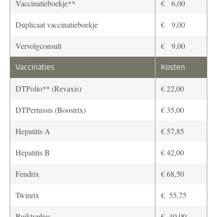
Vaccinatieboekje**
€ 6,00
Duplicaat vaccinatieboekje
€ 9,00
Vervolgconsult
€ 9,00
Vaccinaties
Kosten
DTPolio** (Revaxis)
€ 22,00
DTPertussis (Boostrix)
€ 35,00
Hepatitis A
€ 57,85
Hepatitis B
€ 42,00
Fendrix
€ 68,50
Twinrix
€ 55,75
Buiktyphus
€ 40,00