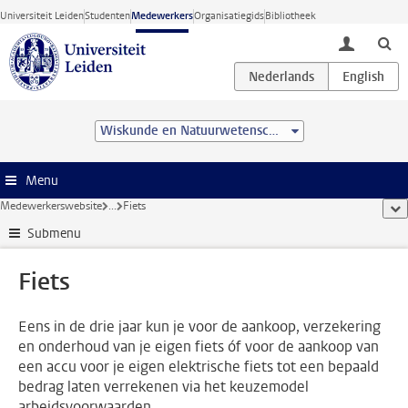
Ga direct naar de inhoud
Universiteit Leiden
Studenten
Medewerkers
Organisatiegids
Bibliotheek
toggle lo
Wiskunde en Natuurwetenschappen
Menu
Medewerkerswebsite
...
Fiets
too
Submenu
Fiets
Eens in de drie jaar kun je voor de aankoop, verzekering
en onderhoud van je eigen fiets óf voor de aankoop van
een accu voor je eigen elektrische fiets tot een bepaald
bedrag laten verrekenen via het keuzemodel
arbeidsvoorwaarden.