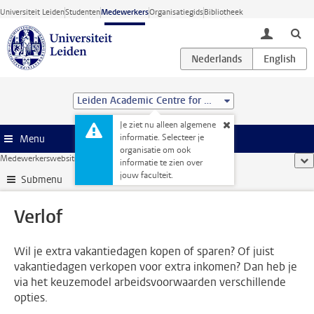
Ga direct naar de inhoud
Universiteit Leiden
Studenten
Medewerkers
Organisatiegids
Bibliotheek
toggle lo
Leiden Academic Centre for Drug Research (LACDR)
Je ziet nu alleen algemene
informatie. Selecteer je
Menu
organisatie om ook
Medewerkerswebsite
...
Verlof
too
informatie te zien over
jouw faculteit.
Submenu
Verlof
Wil je extra vakantiedagen kopen of sparen? Of juist
vakantiedagen verkopen voor extra inkomen? Dan heb je
via het keuzemodel arbeidsvoorwaarden verschillende
opties.