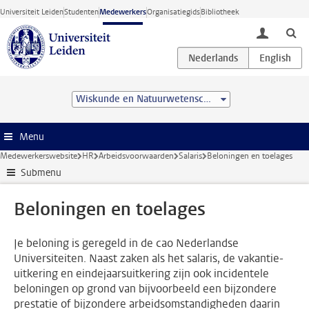
Ga direct naar de inhoud
Universiteit Leiden
Studenten
Medewerkers
Organisatiegids
Bibliotheek
toggle lo
Wiskunde en Natuurwetenschappen
Menu
Medewerkerswebsite
HR
Arbeidsvoorwaarden
Salaris
Beloningen en toelages
Submenu
Beloningen en toelages
Je beloning is geregeld in de cao Nederlandse
Universiteiten. Naast zaken als het salaris, de vakantie-
uitkering en eindejaarsuitkering zijn ook incidentele
beloningen op grond van bijvoorbeeld een bijzondere
prestatie of bijzondere arbeidsomstandigheden daarin