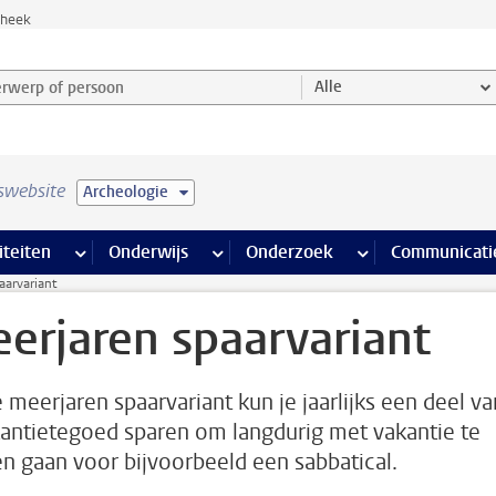
theek
werp of persoon en selecteer categorie
Alle
swebsite
Archeologie
na’s
 pagina’s
iteiten
meer Faciliteiten pagina’s
Onderwijs
meer Onderwijs pagina’s
Onderzoek
meer Onderzoek p
Communicati
aarvariant
erjaren spaarvariant
e meerjaren spaarvariant kun je jaarlijks een deel va
kantietegoed sparen om langdurig met vakantie te
n gaan voor bijvoorbeeld een sabbatical.