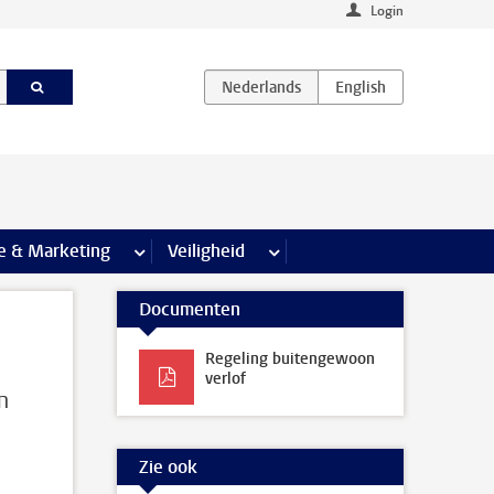
Login
agina’s
e & Marketing
meer Communicatie & Marketing pagina’s
Veiligheid
meer Veiligheid pagina’s
Documenten
Regeling buitengewoon
verlof
n
Zie ook