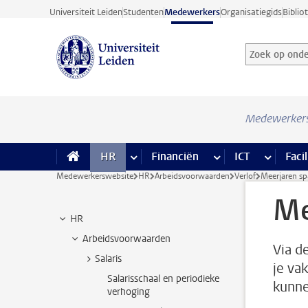
Ga direct naar de inhoud
Universiteit Leiden
Studenten
Medewerkers
Organisatiegids
Biblio
Zoek op onder
Zoekterm
Medewerker
HR
meer HR pagina’s
Financiën
meer Financiën pagi
ICT
meer ICT
Facil
Medewerkerswebsite
HR
Arbeidsvoorwaarden
Verlof
Meerjaren sp
Me
HR
Arbeidsvoorwaarden
Via d
Salaris
je va
Salarisschaal en periodieke
kunne
verhoging