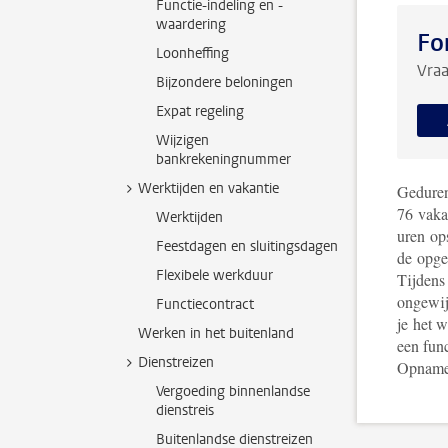
Functie-indeling en -
waardering
Fo
Loonheffing
Vraa
Bijzondere beloningen
Expat regeling
Wijzigen
bankrekeningnummer
Werktijden en vakantie
Gedurend
76 vaka
Werktijden
uren op
Feestdagen en sluitingsdagen
de opge
Flexibele werkduur
Tijdens
ongewij
Functiecontract
je het 
Werken in het buitenland
een func
Dienstreizen
Opname 
Vergoeding binnenlandse
dienstreis
Buitenlandse dienstreizen