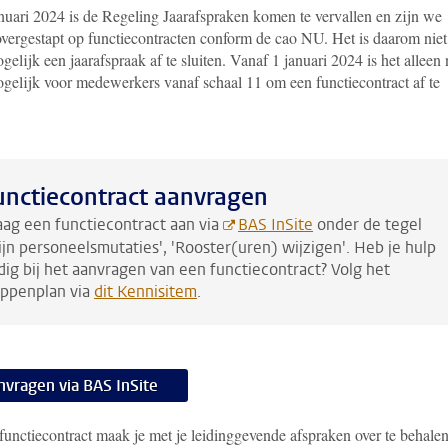
anuari 2024 is de Regeling Jaarafspraken komen te vervallen en zijn we
overgestapt op functiecontracten conform de cao NU. Het is daarom niet
elijk een jaarafspraak af te sluiten. Vanaf 1 januari 2024 is het alleen
gelijk voor medewerkers vanaf schaal 11 om een functiecontract af te
unctiecontract aanvragen
aag een functiecontract aan via
BAS InSite
onder de tegel
ijn personeelsmutaties', 'Rooster(uren) wijzigen'. Heb je hulp
dig bij het aanvragen van een functiecontract? Volg het
appenplan via
dit Kennisitem
.
nvragen via BAS InSite
functiecontract maak je met je leidinggevende afspraken over te behale