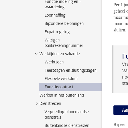
Functie-indeling en -
Per 1 j
waardering
geheel 
Loonheffing
meer mog
maar mo
Bijzondere beloningen
sluiten.
Expat regeling
Wijzigen
bankrekeningnummer
Werktijden en vakantie
F
Werktijden
Vr
Feestdagen en sluitingsdagen
'M
no
Flexibele werkduur
st
Functiecontract
Werken in het buitenland
Dienstreizen
Aa
Vergoeding binnenlandse
dienstreis
Bij een 
Buitenlandse dienstreizen