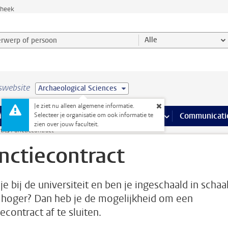
theek
werp of persoon en selecteer categorie
Alle
swebsite
Archaeological Sciences
Je ziet nu alleen algemene informatie.
na’s
 pagina’s
iteiten
meer Faciliteiten pagina’s
Onderwijs
meer Onderwijs pagina’s
Onderzoek
meer Onderzoek p
Communicati
Selecteer je organisatie om ook informatie te
zien over jouw faculteit.
tie
Functiecontract
nctiecontract
e bij de universiteit en ben je ingeschaald in schaa
 hoger? Dan heb je de mogelijkheid om een
econtract af te sluiten.