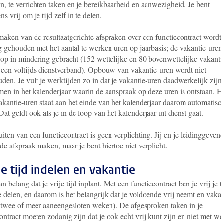
en, te verrichten taken en je bereikbaarheid en aanwezigheid. Je bent
ns vrij om je tijd zelf in te delen.
maken van de resultaatgerichte afspraken over een functiecontract wordt
g gehouden met het aantal te werken uren op jaarbasis; de vakantie-ure
rop in mindering gebracht (152 wettelijke en 80 bovenwettelijke vakant
j een voltijds dienstverband). Opbouw van vakantie-uren wordt niet
den. Je vult je werktijden zo in dat je vakantie-uren daadwerkelijk zij
en in het kalenderjaar waarin de aanspraak op deze uren is ontstaan. 
akantie-uren staat aan het einde van het kalenderjaar daarom automatis
Dat geldt ook als je in de loop van het kalenderjaar uit dienst gaat.
uiten van een functiecontract is geen verplichting. Jij en je leidinggeve
e afspraak maken, maar je bent hiertoe niet verplicht.
je tijd indelen en vakantie
an belang dat je vrije tijd inplant. Met een functiecontract ben je vrij je 
te delen, en daarom is het belangrijk dat je voldoende vrij neemt en vaka
 (twee of meer aaneengesloten weken). De afgesproken taken in je
ontract moeten zodanig zijn dat je ook echt vrij kunt zijn en niet met w