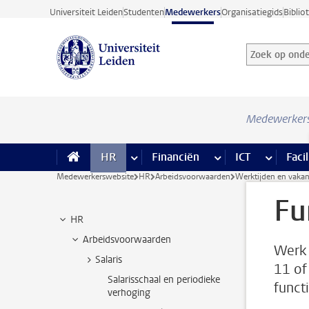
Ga direct naar de inhoud
Universiteit Leiden
Studenten
Medewerkers
Organisatiegids
Biblio
Zoek op onder
Zoekterm
Medewerker
HR
meer HR pagina’s
Financiën
meer Financiën pagi
ICT
meer ICT
Facil
Medewerkerswebsite
HR
Arbeidsvoorwaarden
Werktijden en vakan
Fu
HR
Arbeidsvoorwaarden
Werk j
Salaris
11 of
Salarisschaal en periodieke
functi
verhoging