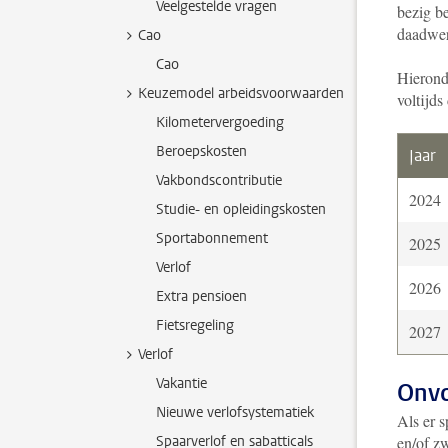
Veelgestelde vragen
bezig be
daadwer
Cao
Cao
Hieronde
Keuzemodel arbeidsvoorwaarden
voltijds
Kilometervergoeding
Beroepskosten
Jaar
Vakbondscontributie
2024
Studie- en opleidingskosten
Sportabonnement
2025
Verlof
2026
Extra pensioen
Fietsregeling
2027
Verlof
Vakantie
Onvo
Nieuwe verlofsystematiek
Als er 
Spaarverlof en sabatticals
en/of z