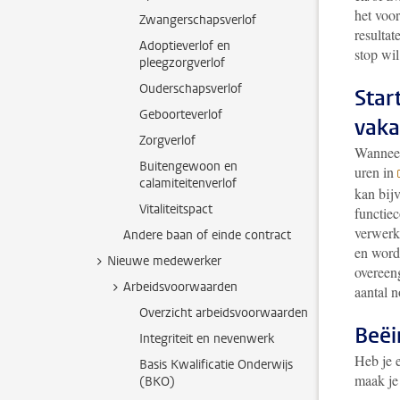
het voor
Zwangerschapsverlof
resultat
Adoptieverlof en
stop wil
pleegzorgverlof
Ouderschapsverlof
Star
Geboorteverlof
vaka
Zorgverlof
Wanneer
Buitengewoon en
uren in
calamiteitenverlof
kan bij
Vitaliteitspact
functiec
verwerk
Andere baan of einde contract
en worde
Nieuwe medewerker
overeen
Arbeidsvoorwaarden
aantal 
Overzicht arbeidsvoorwaarden
Beëi
Integriteit en nevenwerk
Heb je e
Basis Kwalificatie Onderwijs
maak je 
(BKO)