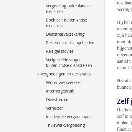
resultat
Vergoeding buitenlandse
vervolge
dienstreis
Boek een buitenlandse
Bij het 
dienstreis
rekenin
Dienstreisverzekering
zijn hie
uren bi
Reizen naar risicogebieden
bijgehou
Reizigersadvies
opgenom
Veelgestelde vragen
aantal v
buitenlandse dienstreizen
op nul. 
Vergoedingen en declaraties
Het afsl
Woon-werkverkeer
kunnen d
Internetgebruik
Zelf 
Dienstreizen
Verhuizen
Het is v
zelf in 
Incidentele vergoedingen
inplant
Thuiswerkvergoeding
functiec