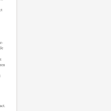
ct
e
e-
Je
t
uren
t
act.