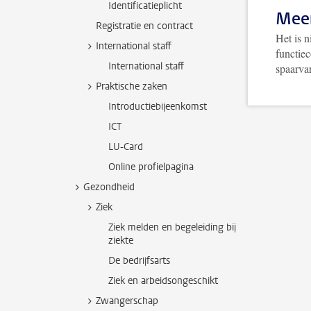
Identificatieplicht
Meer
Registratie en contract
Het is 
International staff
functiec
International staff
spaarva
Praktische zaken
Introductiebijeenkomst
ICT
LU-Card
Online profielpagina
Gezondheid
Ziek
Ziek melden en begeleiding bij
ziekte
De bedrijfsarts
Ziek en arbeidsongeschikt
Zwangerschap