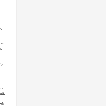
n
ie-
n
Het
ch
nde
tijd
ntie
erk