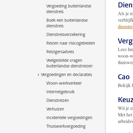
Dien
Vergoeding buitenlandse
dienstreis
Als je m
verblijf
Boek een buitenlandse
dienstreis
dienstre
Dienstreisverzekering
Verg
Reizen naar risicogebieden
Lees hi
Reizigersadvies
woon-we
Veelgestelde vragen
thuiswe
buitenlandse dienstreizen
Vergoedingen en declaraties
Cao
Woon-werkverkeer
Bekijk 
Internetgebruik
Keuz
Dienstreizen
Wil je e
Verhuizen
Met he
Incidentele vergoedingen
arbeids
Thuiswerkvergoeding