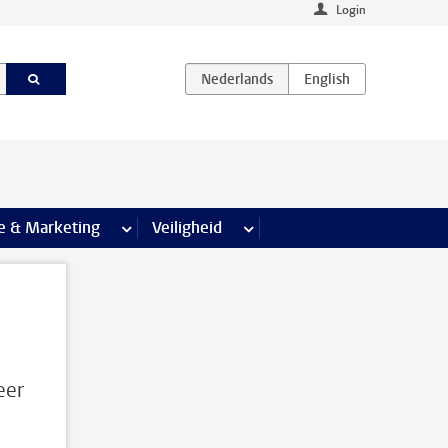
Login
agina’s
e & Marketing
meer Communicatie & Marketing pagina’s
Veiligheid
meer Veiligheid pagina’s
eer