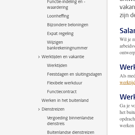
Functie-indeling en -
vakan
waardering
zijn 
Loonheffing
Bijzondere beloningen
Salar
Expat regeling
Wil je m
Wijzigen
arbeids
bankrekeningnummer
ontwerp
Werktijden en vakantie
Werk
Werktijden
Feestdagen en sluitingsdagen
Als mede
werktij
Flexibele werkduur
Functiecontract
Werk
Werken in het buitenland
Ga je v
Dienstreizen
het buit
Vergoeding binnenlandse
opdracht
dienstreis
werken d
Buitenlandse dienstreizen