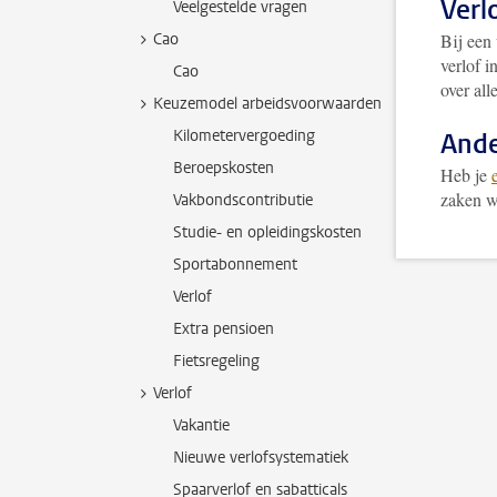
Verl
Veelgestelde vragen
Cao
Bij een 
verlof 
Cao
over all
Keuzemodel arbeidsvoorwaarden
Kilometervergoeding
Ande
Beroepskosten
Heb je
zaken w
Vakbondscontributie
Studie- en opleidingskosten
Sportabonnement
Verlof
Extra pensioen
Fietsregeling
Verlof
Vakantie
Nieuwe verlofsystematiek
Spaarverlof en sabatticals