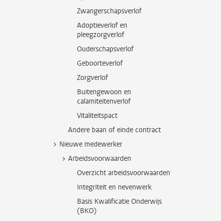
Zwangerschapsverlof
Adoptieverlof en
pleegzorgverlof
Ouderschapsverlof
Geboorteverlof
Zorgverlof
Buitengewoon en
calamiteitenverlof
Vitaliteitspact
Andere baan of einde contract
Nieuwe medewerker
Arbeidsvoorwaarden
Overzicht arbeidsvoorwaarden
Integriteit en nevenwerk
Basis Kwalificatie Onderwijs
(BKO)