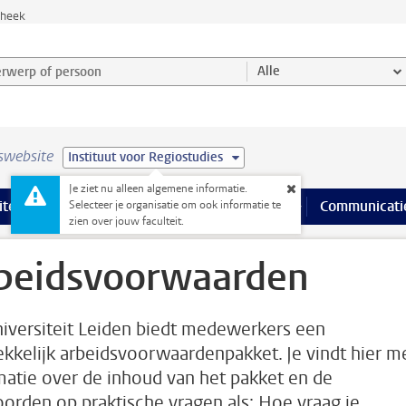
theek
werp of persoon en selecteer categorie
Alle
swebsite
Instituut voor Regiostudies
Je ziet nu alleen algemene informatie.
na’s
 pagina’s
iteiten
meer Faciliteiten pagina’s
Onderwijs
meer Onderwijs pagina’s
Onderzoek
meer Onderzoek p
Communicati
Selecteer je organisatie om ook informatie te
zien over jouw faculteit.
beidsvoorwaarden
iversiteit Leiden biedt medewerkers een
ekkelijk arbeidsvoorwaardenpakket. Je vindt hier m
matie over de inhoud van het pakket en de
orden op praktische vragen als: Hoe vraag je