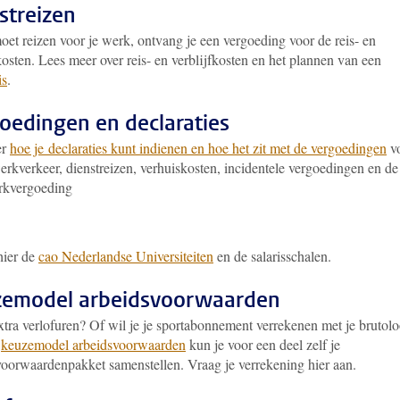
streizen
oet reizen voor je werk, ontvang je een vergoeding voor de reis- en
kosten. Lees meer over reis- en verblijfkosten en het plannen van een
is
.
oedingen en declaraties
er
hoe je declaraties kunt indienen en hoe het zit met de vergoedingen
v
rkverkeer, dienstreizen, verhuiskosten, incidentele vergoedingen en de
rkvergoeding
hier de
cao Nederlandse Universiteiten
en de salarisschalen.
emodel arbeidsvoorwaarden
xtra verlofuren? Of wil je je sportabonnement verrekenen met je brutol
t
keuzemodel arbeidsvoorwaarden
kun je voor een deel zelf je
voorwaardenpakket samenstellen. Vraag je verrekening hier aan.