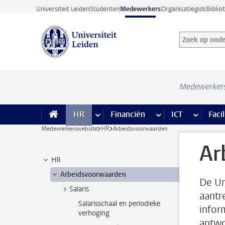
Ga direct naar de inhoud
Universiteit Leiden
Studenten
Medewerkers
Organisatiegids
Biblio
Zoek op onder
Zoekterm
Medewerker
HR
meer HR pagina’s
Financiën
meer Financiën pagi
ICT
meer ICT
Facil
Medewerkerswebsite
HR
Arbeidsvoorwaarden
Ar
HR
Arbeidsvoorwaarden
De Un
Salaris
aantr
Salarisschaal en periodieke
infor
verhoging
antwo