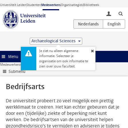
Ga direct naar de inhoud
Universiteit Leiden
Studenten
Medewerkers
Organisatiegids
Bibliotheek
toggle lo
Archaeological Sciences
Je ziet nu alleen algemene
informatie. Selecteer je
Menu
organisatie om ook informatie te
Medewerkerswebsite
HR
Gezondheid
Ziek
Bedrijfsarts
zien over jouw faculteit.
Submenu
Bedrijfsarts
De universiteit probeert zo veel mogelijk een prettig
werkklimaat te creëren. Het kan echter gebeuren dat je
door een (tijdelijke) ziekte of beperking niet kunt
werken. De bedrijfsartsen van de universiteit helpen
gezondheidsrisico’s te vermijden en adviseren je tijdens